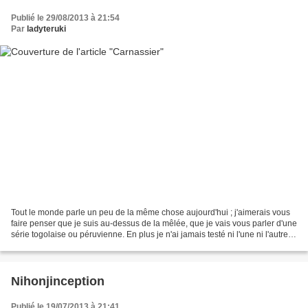
Publié le 29/08/2013 à 21:54
Par
ladyteruki
Tout le monde parle un peu de la même chose aujourd'hui ; j'aimerais vous
faire penser que je suis au-dessus de la mêlée, que je vais vous parler d'une
série togolaise ou péruvienne. En plus je n'ai jamais testé ni l'une ni l'autre,
donc effectivement...
Nihonjinception
Publié le 19/07/2013 à 21:41