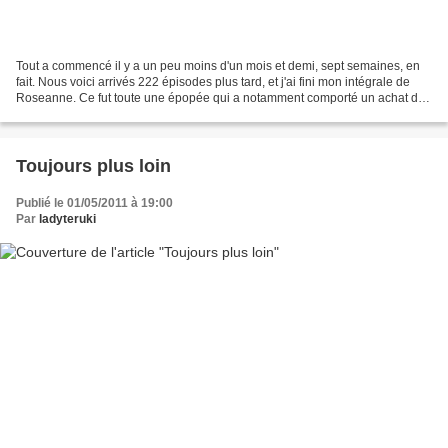
Tout a commencé il y a un peu moins d'un mois et demi, sept semaines, en
fait. Nous voici arrivés 222 épisodes plus tard, et j'ai fini mon intégrale de
Roseanne. Ce fut toute une épopée qui a notamment comporté un achat de
l'intégrale, des semaines de...
Toujours plus loin
Publié le 01/05/2011 à 19:00
Par
ladyteruki