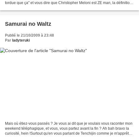
tordue que ça" et vous dire que Christopher Meloni est ZE man, la définition
de la virilité et tout...
Samurai no Waltz
Publié le 21/10/2009 à 23:48
Par
ladyteruki
Mais où étiez-vous passés ? Je vous ai dit que je voulais vous raconter mon
weekend téléphagique, et vous, vous partez avant la fin ? Ah bah bravo la
curiosité, hein !Surtout qu'en vous parlant de Tenchijin comme je m'apprête à
le faire, je vais aborder...