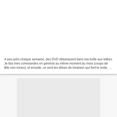
A peu près chaque semaine, des DVD débarquent dans ma boîte aux lettres.
Je fais mes commandes en général au même moment du mois (coups de
tête non inclus), et ensuite, ce sont les délais de livraison qui font le reste, et
jouent au Père Noël. J'avoue...