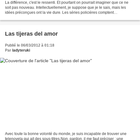
La différence, c'est le ressenti. Et pourtant on pourrait imaginer que ce ne
soit pas nouveau. Intellectuellement, je suppose que je le sais, mais les
idées préconçues ont la vie dure. Les séries policières comptent
probablement parmi celles à propos...
Las tijeras del amor
Publié le 06/03/2012 à 01:18
Par
ladyteruki
Avec toute la bonne volonté du monde, je suis incapable de trouver une
telenovela qui ait des sous-titres.Non, pardon, il me faut préciser : une