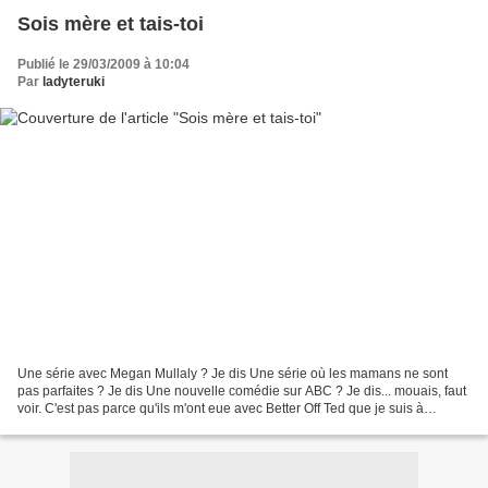
Sois mère et tais-toi
Publié le 29/03/2009 à 10:04
Par
ladyteruki
Une série avec Megan Mullaly ? Je dis Une série où les mamans ne sont
pas parfaites ? Je dis Une nouvelle comédie sur ABC ? Je dis... mouais, faut
voir. C'est pas parce qu'ils m'ont eue avec Better Off Ted que je suis à
nouveau bien disposée à leur égard....