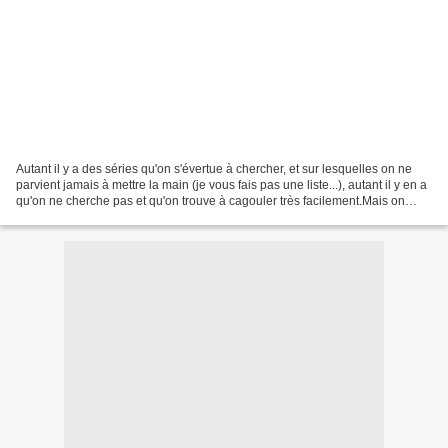
Autant il y a des séries qu'on s'évertue à chercher, et sur lesquelles on ne
parvient jamais à mettre la main (je vous fais pas une liste...), autant il y en a
qu'on ne cherche pas et qu'on trouve à cagouler très facilement.Mais on
conviendra tous que...