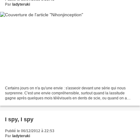
Par
ladyteruki
Certains jours on n'a qu'une envie : s'asseoir devant une série qui nous
surprenne. C'est une envie compréhensible, surtout quand la lassitude
gagne après quelques mois télévisuels en dents de scie, ou quand on a
l'impression de tourner téléphagiquement...
I spy, I spy
Publié le 06/12/2012 à 22:53
Par
ladyteruki