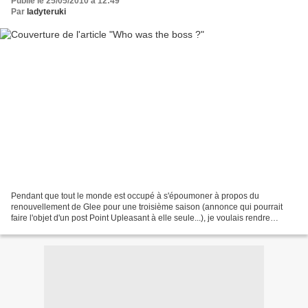
Publié le 25/05/2010 à 12:49
Par
ladyteruki
Pendant que tout le monde est occupé à s'époumoner à propos du
renouvellement de Glee pour une troisième saison (annonce qui pourrait
faire l'objet d'un post Point Upleasant à elle seule...), je voulais rendre
hommage à quelqu'un que nous avons tous connu,...