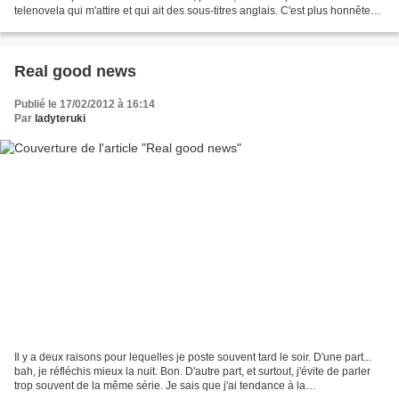
telenovela qui m'attire et qui ait des sous-titres anglais. C'est plus honnête
comme ça, reconnaissons-le....
Real good news
Publié le 17/02/2012 à 16:14
Par
ladyteruki
Il y a deux raisons pour lequelles je poste souvent tard le soir. D'une part...
bah, je réfléchis mieux la nuit. Bon. D'autre part, et surtout, j'évite de parler
trop souvent de la même série. Je sais que j'ai tendance à la