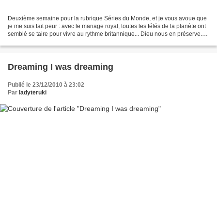
Deuxième semaine pour la rubrique Séries du Monde, et je vous avoue que
je me suis fait peur : avec le mariage royal, toutes les télés de la planète ont
semblé se taire pour vivre au rythme britannique... Dieu nous en préserve.
Une semaine en tous cas...
Dreaming I was dreaming
Publié le 23/12/2010 à 23:02
Par
ladyteruki