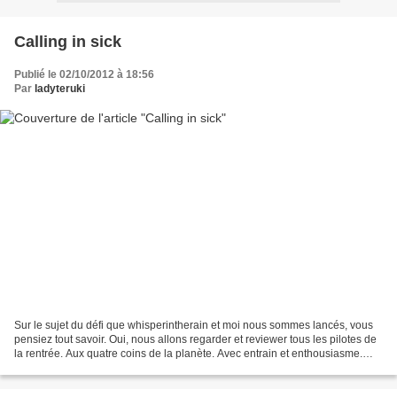
Calling in sick
Publié le 02/10/2012 à 18:56
Par
ladyteruki
Sur le sujet du défi que whisperintherain et moi nous sommes lancés, vous
pensiez tout savoir. Oui, nous allons regarder et reviewer tous les pilotes de
la rentrée. Aux quatre coins de la planète. Avec entrain et enthousiasme.
Tout ça tout ça. Ce que...