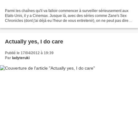
Parmi les chaînes qu'il va falloir commencer à surveiller sérieusement aux
Etats-Unis, il y a Cinemax. Jusque là, avec des séries comme Zane's Sex
Chronicles (dont j'ai déjà eu l'heur de vous entretenir), on ne peut pas dire
que les fictions originales...
Actually yes, I do care
Publié le 17/04/2012 à 19:39
Par
ladyteruki