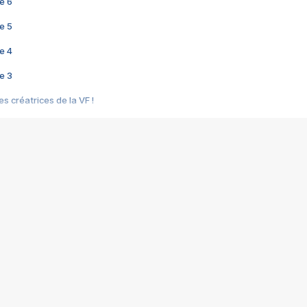
e 6
e 5
e 4
e 3
s créatrices de la VF !
e 2
e 1
e Mektoub My Love arrive enfin ! Rencontre avec Shaïn Boumedine et Sal
i : après Toni en famille
elle réalise le bouleversant Dites lui que je l'aime
ais ! Rencontre autour de Vie privée de Rebecca Zlotowski
 de Marguerite, Grave... Rencontre avec Ella Rumpf
 Les Rêveurs, un film intime sur la santé mentale