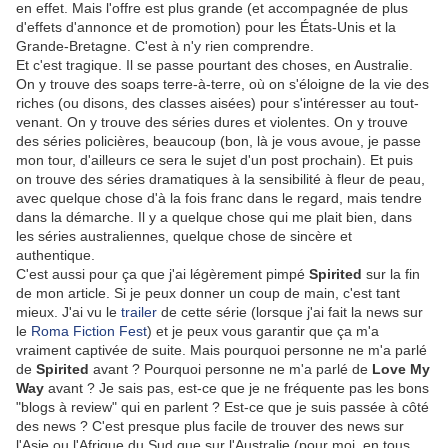
en effet. Mais l'offre est plus grande (et accompagnée de plus
d'effets d'annonce et de promotion) pour les États-Unis et la
Grande-Bretagne. C'est à n'y rien comprendre.
Et c'est tragique. Il se passe pourtant des choses, en Australie.
On y trouve des soaps terre-à-terre, où on s'éloigne de la vie des
riches (ou disons, des classes aisées) pour s'intéresser au tout-
venant. On y trouve des séries dures et violentes. On y trouve
des séries policières, beaucoup (bon, là je vous avoue, je passe
mon tour, d'ailleurs ce sera le sujet d'un post prochain). Et puis
on trouve des séries dramatiques à la sensibilité à fleur de peau,
avec quelque chose d'à la fois franc dans le regard, mais tendre
dans la démarche. Il y a quelque chose qui me plait bien, dans
les séries australiennes, quelque chose de sincère et
authentique.
C'est aussi pour ça que j'ai légèrement pimpé
Spirited
sur la fin
de mon article. Si je peux donner un coup de main, c'est tant
mieux. J'ai vu le
trailer
de cette série (lorsque j'ai fait la news sur
le
Roma Fiction Fest
) et je peux vous garantir que ça m'a
vraiment captivée de suite. Mais pourquoi personne ne m'a parlé
de
Spirited
avant ? Pourquoi personne ne m'a parlé de
Love My
Way
avant ? Je sais pas, est-ce que je ne fréquente pas les bons
"blogs à review" qui en parlent ? Est-ce que je suis passée à côté
des news ? C'est presque plus facile de trouver des news sur
l'Asie ou l'Afrique du Sud que sur l'Australie (pour moi, en tous