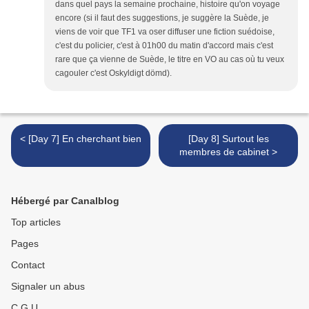
dans quel pays la semaine prochaine, histoire qu'on voyage
encore (si il faut des suggestions, je suggère la Suède, je
viens de voir que TF1 va oser diffuser une fiction suédoise,
c'est du policier, c'est à 01h00 du matin d'accord mais c'est
rare que ça vienne de Suède, le titre en VO au cas où tu veux
cagouler c'est Oskyldigt dömd).
< [Day 7] En cherchant bien
[Day 8] Surtout les
membres de cabinet >
Hébergé par Canalblog
Top articles
Pages
Contact
Signaler un abus
C.G.U.