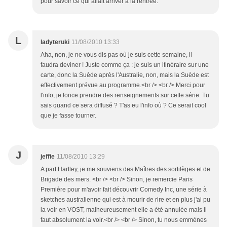
pour savoir ce qui allait arriver à la rentrée.
L
ladyteruki
11/08/2010 13:33
Aha, non, je ne vous dis pas où je suis cette semaine, il
faudra deviner ! Juste comme ça : je suis un itinéraire sur une
carte, donc la Suède après l'Australie, non, mais la Suède est
effectivement prévue au programme.<br /> <br /> Merci pour
l'info, je fonce prendre des renseignements sur cette série. Tu
sais quand ce sera diffusé ? T'as eu l'info où ? Ce serait cool
que je fasse tourner.
J
jeffie
11/08/2010 13:29
A part Hartley, je me souviens des Maîtres des sortilèges et de
Brigade des mers. <br /> <br /> Sinon, je remercie Paris
Première pour m'avoir fait découvrir Comedy Inc, une série à
sketches australienne qui est à mourir de rire et en plus j'ai pu
la voir en VOST, malheureusement elle a été annulée mais il
faut absolument la voir.<br /> <br /> Sinon, tu nous emmènes