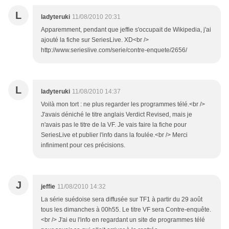
L
ladyteruki
11/08/2010 20:31
Apparemment, pendant que jeffie s'occupait de Wikipedia, j'ai
ajouté la fiche sur SeriesLive. XD<br />
http://www.serieslive.com/serie/contre-enquete/2656/
L
ladyteruki
11/08/2010 14:37
Voilà mon tort : ne plus regarder les programmes télé.<br />
J'avais déniché le titre anglais Verdict Revised, mais je
n'avais pas le titre de la VF. Je vais faire la fiche pour
SeriesLive et publier l'info dans la foulée.<br /> Merci
infiniment pour ces précisions.
J
jeffie
11/08/2010 14:32
La série suédoise sera diffusée sur TF1 à partir du 29 août
tous les dimanches à 00h55. Le titre VF sera Contre-enquête.
<br /> J'ai eu l'info en regardant un site de programmes télé