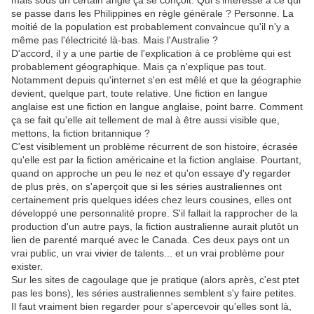
mais sous un certain angle ça se conçoit. Qui s'intéresse à ce qui
se passe dans les Philippines en règle générale ? Personne. La
moitié de la population est probablement convaincue qu'il n'y a
même pas l'électricité là-bas. Mais l'Australie ?
D'accord, il y a une partie de l'explication à ce problème qui est
probablement géographique. Mais ça n'explique pas tout.
Notamment depuis qu'internet s'en est mêlé et que la géographie
devient, quelque part, toute relative. Une fiction en langue
anglaise est une fiction en langue anglaise, point barre. Comment
ça se fait qu'elle ait tellement de mal à être aussi visible que,
mettons, la fiction britannique ?
C'est visiblement un problème récurrent de son histoire, écrasée
qu'elle est par la fiction américaine et la fiction anglaise. Pourtant,
quand on approche un peu le nez et qu'on essaye d'y regarder
de plus près, on s'aperçoit que si les séries australiennes ont
certainement pris quelques idées chez leurs cousines, elles ont
développé une personnalité propre. S'il fallait la rapprocher de la
production d'un autre pays, la fiction australienne aurait plutôt un
lien de parenté marqué avec le Canada. Ces deux pays ont un
vrai public, un vrai vivier de talents... et un vrai problème pour
exister.
Sur les sites de cagoulage que je pratique (alors après, c'est ptet
pas les bons), les séries australiennes semblent s'y faire petites.
Il faut vraiment bien regarder pour s'apercevoir qu'elles sont là,