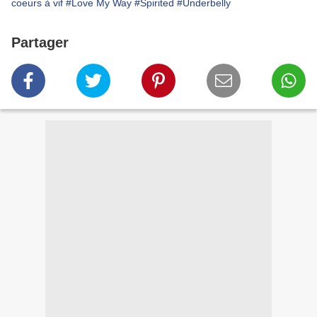
coeurs à vif
#Love My Way
#Spirited
#Underbelly
Partager