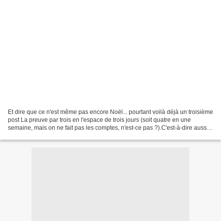
Et dire que ce n'est même pas encore Noël... pourtant voilà déjà un troisième
post La preuve par trois en l'espace de trois jours (soit quatre en une
semaine, mais on ne fait pas les comptes, n'est-ce pas ?).C'est-à-dire aussi
que, cette fois, je suis...