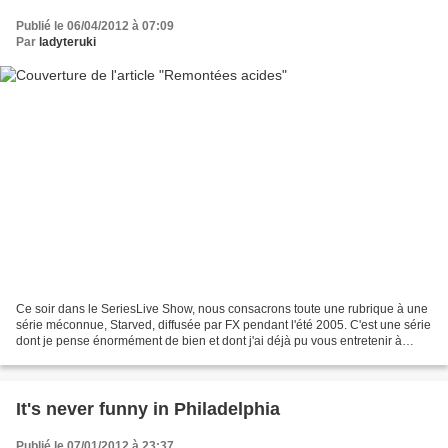
Publié le 06/04/2012 à 07:09
Par
ladyteruki
Ce soir dans le SeriesLive Show, nous consacrons toute une rubrique à une
série méconnue, Starved, diffusée par FX pendant l'été 2005. C'est une série
dont je pense énormément de bien et dont j'ai déjà pu vous entretenir à
l'occasion, mais puisque je...
It's never funny in Philadelphia
Publié le 07/01/2012 à 23:37