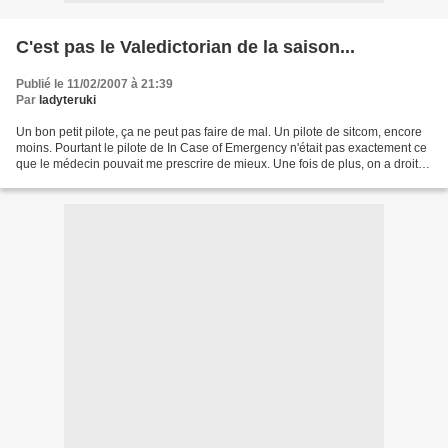
C'est pas le Valedictorian de la saison...
Publié le 11/02/2007 à 21:39
Par
ladyteruki
Un bon petit pilote, ça ne peut pas faire de mal. Un pilote de sitcom, encore
moins. Pourtant le pilote de In Case of Emergency n'était pas exactement ce
que le médecin pouvait me prescrire de mieux. Une fois de plus, on a droit à
une bande de losers...