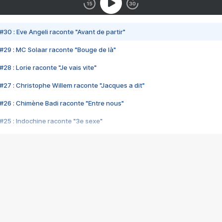
#30 : Eve Angeli raconte "Avant de partir"
#29 : MC Solaar raconte "Bouge de là"
28 : Lorie raconte "Je vais vite"
#27 : Christophe Willem raconte "Jacques a dit"
#26 : Chimène Badi raconte "Entre nous"
#25 : Indochine raconte "3e sexe"
#24 : Zaho raconte "C'est chelou"
#23 : Patrick Bruel raconte "Au café des délices"
#22 : Kyo raconte "Le chemin"
#21 : Nolwenn Leroy raconte "Cassé"
#20 : Patrick Hernandez raconte "Born to be alive"