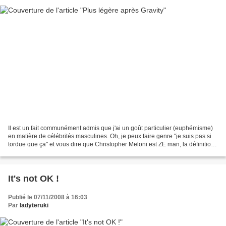
Il est un fait communément admis que j'ai un goût particulier (euphémisme)
en matière de célébrités masculines. Oh, je peux faire genre "je suis pas si
tordue que ça" et vous dire que Christopher Meloni est ZE man, la définition
de la virilité et tout...
It's not OK !
Publié le 07/11/2008 à 16:03
Par
ladyteruki