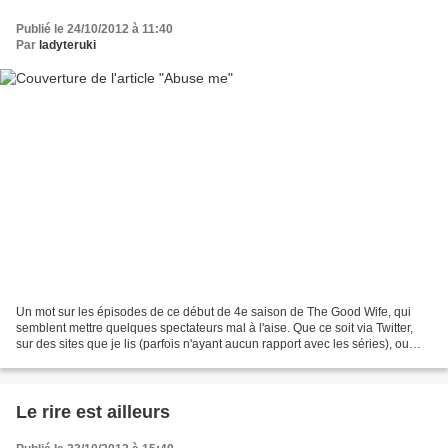
Publié le 24/10/2012 à 11:40
Par
ladyteruki
Un mot sur les épisodes de ce début de 4e saison de The Good Wife, qui
semblent mettre quelques spectateurs mal à l'aise. Que ce soit via Twitter,
sur des sites que je lis (parfois n'ayant aucun rapport avec les séries), ou
même suite à un passage sur...
Le rire est ailleurs