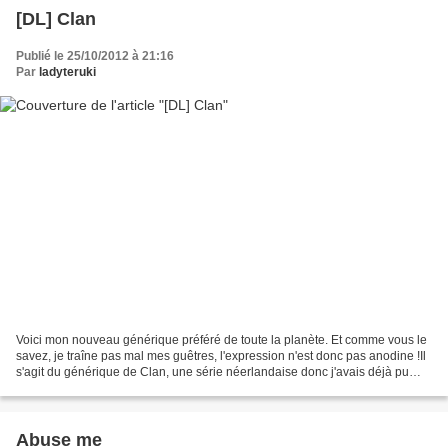
[DL] Clan
Publié le 25/10/2012 à 21:16
Par
ladyteruki
Voici mon nouveau générique préféré de toute la planète. Et comme vous le
savez, je traîne pas mal mes guêtres, l'expression n'est donc pas anodine !Il
s'agit du générique de Clan, une série néerlandaise donc j'avais déjà pu
vous parler à l'occasion d'un...
Abuse me