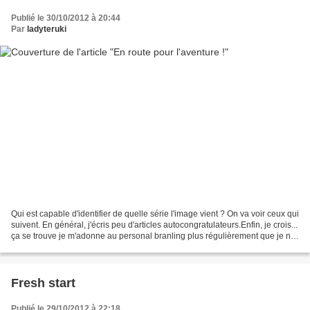
Publié le 30/10/2012 à 20:44
Par
ladyteruki
Qui est capable d'identifier de quelle série l'image vient ? On va voir ceux qui
suivent. En général, j'écris peu d'articles autocongratulateurs.Enfin, je crois...
ça se trouve je m'adonne au personal branling plus régulièrement que je ne
le pense. J'ai...
Fresh start
Publié le 29/10/2012 à 22:18