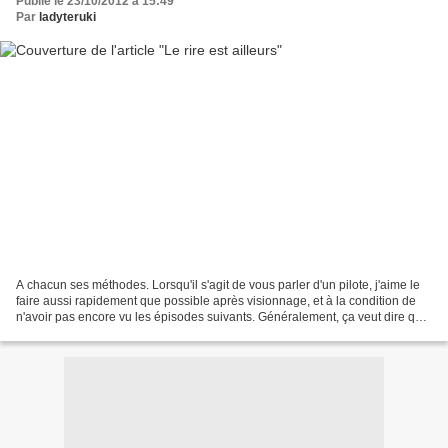
Publié le 23/10/2012 à 15:49
Par
ladyteruki
A chacun ses méthodes. Lorsqu'il s'agit de vous parler d'un pilote, j'aime le
faire aussi rapidement que possible après visionnage, et à la condition de
n'avoir pas encore vu les épisodes suivants. Généralement, ça veut dire que
si je n'ai pas pris le...