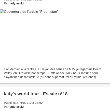
Par
ladyteruki
L'an dernier, à la rentrée, au rayon des séries de MTV, je regardais Death
Valley. Ah ! C'était le bon temps... Cette année, MTV nous sort une série
n'ayant rien de fantastique (au sens supernaturel du terme, j'entends) :
Underemployed. Et soyons sincères,...
lady's world tour - Escale n°18
Publié le 27/10/2012 à 23:02
Par
ladyteruki