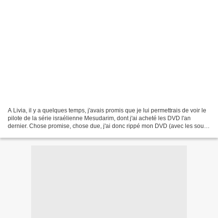
A Livia, il y a quelques temps, j'avais promis que je lui permettrais de voir le
pilote de la série israélienne Mesudarim, dont j'ai acheté les DVD l'an
dernier. Chose promise, chose due, j'ai donc rippé mon DVD (avec les sous-
titres anglais fournis)....