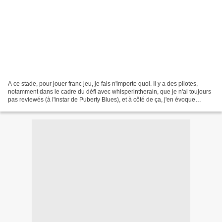
A ce stade, pour jouer franc jeu, je fais n'importe quoi. Il y a des pilotes,
notamment dans le cadre du défi avec whisperintherain, que je n'ai toujours
pas reviewés (à l'instar de Puberty Blues), et à côté de ça, j'en évoque
d'autres dans les heures...