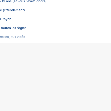
 a 13 ans (et vous l'avez ignoré)
e (littéralement)
im Rayan
 toutes les règles
s les jeux vidéo
us choquant de Rockstar ? - Le scandale BULLY
e plus moche de Steam
du RÊVE tourne au CAUCHEMAR
pendant 8 heures
it… à tort
umiliés par un jeu vidéo
ire - Final Fantasy 8
ti un empire - Age of Empires