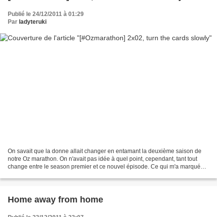
Publié le 24/12/2011 à 01:29
Par
ladyteruki
On savait que la donne allait changer en entamant la deuxième saison de
notre Oz marathon. On n'avait pas idée à quel point, cependant, tant tout
change entre le season premier et ce nouvel épisode. Ce qui m'a marquée,
cependant, c'est qu'au fur et à...
Home away from home