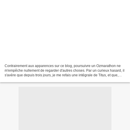
Contrairement aux apparences sur ce blog, poursuivre un Ozmarathon ne
m'empêche nullement de regarder d'autres choses. Par un curieux hasard, il
s'avère que depuis trois jours, je me refais une intégrale de Titus, et que,
pour je ne sais quelle raison,...