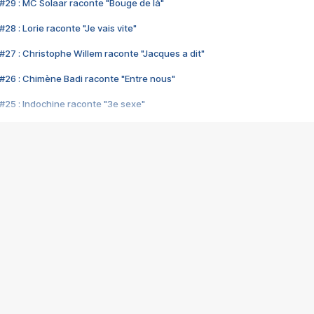
#29 : MC Solaar raconte "Bouge de là"
28 : Lorie raconte "Je vais vite"
#27 : Christophe Willem raconte "Jacques a dit"
#26 : Chimène Badi raconte "Entre nous"
#25 : Indochine raconte "3e sexe"
#24 : Zaho raconte "C'est chelou"
#23 : Patrick Bruel raconte "Au café des délices"
#22 : Kyo raconte "Le chemin"
#21 : Nolwenn Leroy raconte "Cassé"
#20 : Patrick Hernandez raconte "Born to be alive"
#19 : Lorie raconte "Près de moi"
#18 : Michael Jones raconte "A nos actes manqués" (avec Jean-Jacque
#17 : Khaled raconte "Aïcha"