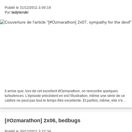
Publié le 31/12/2011 à 00:19
Par
ladyteruki
Il arrive que, lors de cet excellent #Ozmarathon, on rencontre quelques
turbulences. L'épisode précédent en est l'illustration, même une série de ce
calibre ne peut pas tout le temps être excellente. Et parfois, même, elle n'est
pas bonne, c'est la vie.Fort...
[#Ozmarathon] 2x06, bedbugs
Publié le 30/12/2011 à 22:34