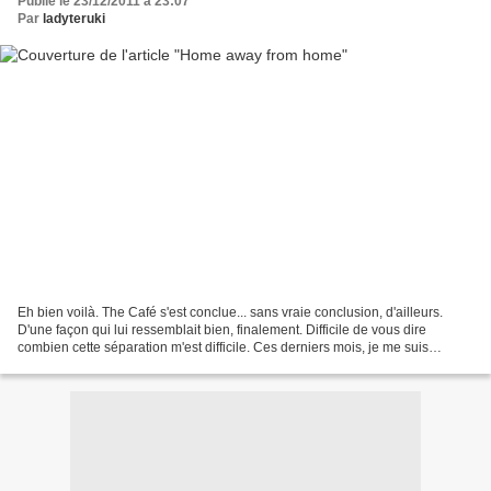
Publié le 23/12/2011 à 23:07
Par
ladyteruki
Eh bien voilà. The Café s'est conclue... sans vraie conclusion, d'ailleurs.
D'une façon qui lui ressemblait bien, finalement. Difficile de vous dire
combien cette séparation m'est difficile. Ces derniers mois, je me suis
attachée à des séries assez variées,...