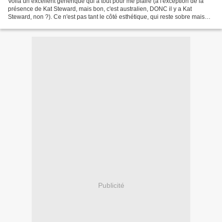
Voilà un excellent générique qui a tout pour me plaire (à l'exception de la
présence de Kat Steward, mais bon, c'est australien, DONC il y a Kat
Steward, non ?). Ce n'est pas tant le côté esthétique, qui reste sobre mais
parfaitement rythmé, que la chanson...
Publicité