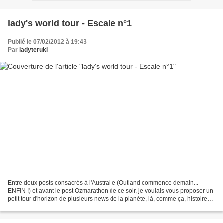
lady's world tour - Escale n°1
Publié le 07/02/2012 à 19:43
Par
ladyteruki
Entre deux posts consacrés à l'Australie (Outland commence demain...
ENFIN !) et avant le post Ozmarathon de ce soir, je voulais vous proposer un
petit tour d'horizon de plusieurs news de la planète, là, comme ça, histoire
de se mettre de bonne humeur....