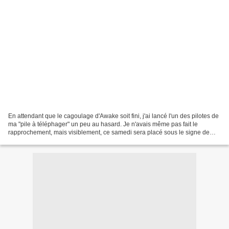
En attendant que le cagoulage d'Awake soit fini, j'ai lancé l'un des pilotes de
ma "pile à téléphager" un peu au hasard. Je n'avais même pas fait le
rapprochement, mais visiblement, ce samedi sera placé sous le signe de
Jason Isaacs. Brotherhood est typiquement...