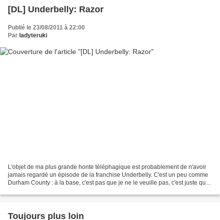
[DL] Underbelly: Razor
Publié le 23/08/2011 à 22:00
Par
ladyteruki
L'objet de ma plus grande honte téléphagique est probablement de n'avoir
jamais regardé un épisode de la franchise Underbelly. C'est un peu comme
Durham County : à la base, c'est pas que je ne le veuille pas, c'est juste qu'il
y a toujours quelque chose...
Toujours plus loin