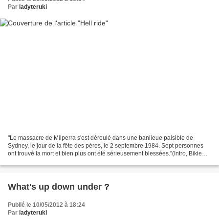
Par
ladyteruki
"Le massacre de Milperra s'est déroulé dans une banlieue paisible de
Sydney, le jour de la fête des pères, le 2 septembre 1984. Sept personnes
ont trouvé la mort et bien plus ont été sérieusement blessées."(Intro, Bikie
Wars - 1x01 : Pilote) Le pilote...
What's up down under ?
Publié le 10/05/2012 à 18:24
Par
ladyteruki