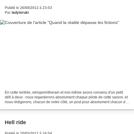
Publié le 26/08/2012 à 23:03
Par
ladyteruki
En cette rentrée, whisperintherain et moi-même avons convenu d'un petit
défi à deux : nous regarderons absolument chaque pilote de cette saison, et
nous rédigerons, chacun de notre côté, un post pour absolument chacun de
ces pilotes. Mais notre défi ne...
Hell ride
Publié le 20/05/2012 à 16:54