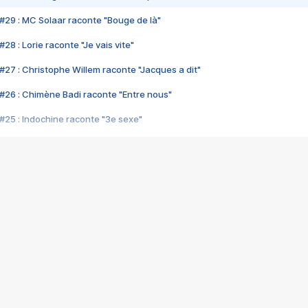
#29 : MC Solaar raconte "Bouge de là"
28 : Lorie raconte "Je vais vite"
#27 : Christophe Willem raconte "Jacques a dit"
#26 : Chimène Badi raconte "Entre nous"
#25 : Indochine raconte "3e sexe"
#24 : Zaho raconte "C'est chelou"
#23 : Patrick Bruel raconte "Au café des délices"
#22 : Kyo raconte "Le chemin"
#21 : Nolwenn Leroy raconte "Cassé"
#20 : Patrick Hernandez raconte "Born to be alive"
#19 : Lorie raconte "Près de moi"
#18 : Michael Jones raconte "A nos actes manqués" (avec Jean-Jacque