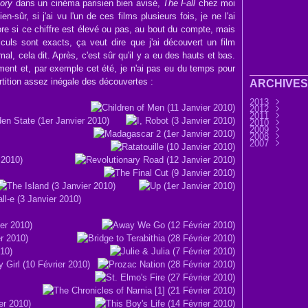
ory
dans un cinéma parisien bien avisé,
The Fall
chez moi
bien-sûr, si j'ai vu l'un de ces films plusieurs fois, je ne l'ai
re si ce chiffre est élevé ou pas, au bout du compte, mais
culs sont exacts, ça veut dire que j'ai découvert un film
mal, cela dit. Après, c'est sûr qu'il y a eu des hauts et bas.
ent et, par exemple cet été, je n'ai pas eu du temps pour
tition assez inégale des découvertes :
ARCHIVES
2013
2012
Septembre
2011
Août
Décembre
(9)
2010
Juillet
Novembre
Décembre
(7)
2009
Juin
Octobre
Novembre
Décembre
(32)
(3
2008
Mai
Septembre
Octobre
Novembre
Décembre
(6)
(3
2007
Avril
Août
Septembre
Octobre
Novembre
Décembre
(11)
(25)
(4
Mars
Juillet
Août
Septembre
Octobre
Novembre
Novembre
(30)
(7)
(13)
(2
Février
Juin
Juillet
Août
Septembre
Octobre
Octobre
(45)
(76)
(33)
(28
(3
(11
Janvier
Mai
Juin
Juillet
Août
Septembre
Septembre
(37)
(15)
(37)
(44)
(31
Avril
Mai
Juin
Juillet
Août
Août
(14)
(33)
(36)
(28)
(1)
(45)
Mars
Avril
Mai
Juin
Juillet
Juillet
(32)
(58)
(33)
(41)
(25)
(17)
Février
Mars
Avril
Mai
Juin
Juin
(56)
(21)
(24)
(32)
(9)
(37
Janvier
Février
Mars
Avril
Mai
Avril
(12)
(51)
(6)
(34)
(8)
(41
Janvier
Février
Mars
Avril
Mars
(1)
(12)
(18)
(29
(32
Janvier
Février
Février
(14
(22
(32
Janvier
Janvier
(60
(54