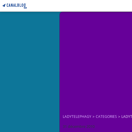
LADYTELEPHAGY
>
CATEGORIES
>
LADY
31 décembre 2010