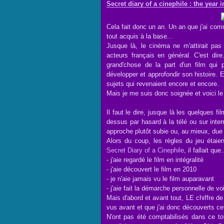
Secret diary of a cinephile : the year 
Cela fait donc un an. Un an que j'ai co
tout acquis à la base...
Jusque là, le cinéma ne m'attirait pas
acteurs français en général. C'est di
grand'chose de la part d'un film qui
développer et approfondir son histoire. E
sujets qui revenaient encore et encore.
Mais je me suis donc soignée et voici le 
Il faut le dire, jusque là les quelques 
dessus par hasard à la télé ou sur inte
approche plutôt subie ou, au mieux, due 
Alors du coup, les règles du jeu étaien
Secret Diary of a Cinephile
, il fallait que.
- j'aie regardé le film en intégralité
- j'aie découvert le film en 2010
- je n'aie jamais vu le film auparavant
- j'aie fait la démarche personnelle de voi
Mais d'abord et avant tout, LE chiffre de
vus avant et que j'ai donc découverts ce
N'ont pas été comptabilisés dans ce to