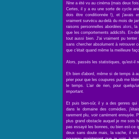
Nine
a été vu au cinéma (mais deux fois
Certes, il y a eu une sorte de cycle an
dois être conditionnée !), et j'avais 
vraiment survécu au-delà du mois de jan
raisons personnelles abordées
alors
, la
que les comportements addictifs. En-deh
tout aussi bien. J'ai vraiment pu tenter 
sans chercher absolument à retrouver ce
que c'était quand même la meilleure faç
Alors, passés les statistiques, qu'est-il 
Eh bien d'abord, même si de temps à aut
prier pour que les coupures pub me libè
le temps. L'air de rien, pour quelqu'u
important.
Et puis bien-sûr, il y a des genres qui
dans le domaine des comédies, j'étais 
rarement plu, voir carrément ennuyée. P
plus grand obstacle auquel je me sois he
pas essayé les bonnes, ou bien est-ce q
deux sans doute mais, la vache, il va 
nouveau maintenant que je vois à quoi