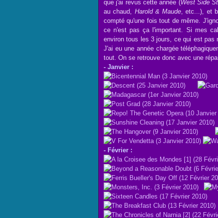
que j'ai revus cette année (
West Side St
au chaud,
Harold & Maude
, etc...), et 
compté qu'une fois tout de même. J'igno
ce n'est pas ça l'important. Si mes cal
environ tous les 3 jours, ce qui est pas 
J'ai eu une année chargée téléphagiquem
tout. On se retrouve donc avec une répar
- Janvier :
- Février :