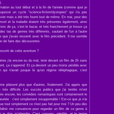
).
imation au tout début et à la fin de l'année (comme quoi je
esquissé un cycle "science-fiction/dystopies" qui n'a pas
vier mais a été très fourni tout de même. En mai, pour des
 mort et la maladie étaient très présentes également, ainsi
ors de ça, c'est le bazar, et très franchement je trouve ça
des tas de genres très différents, sautant de l'un à l'autre
 que j'avais ressenti avec le film précédent. Il me semble
on de faire des découvertes.
ressorti de cette aventure ?
res j'ai encore eu du mal, tenir devant un film de 2h sans
rent, ça s'apprend. Et ça devient un peu moins pénible avec
n qui n'avait jusque là qu'un régime téléphagique, c'est
 me plaisent plus que d'autres, finalement. J'ai appris que
très difficile. Les succès publics que j'ai tentés m'ont
ire encore, les comédies romantiques sont certainement le
urtée : c'est simplement insupportable ! Est-ce que je n'ai
ue tout simplement ce n'est pas fait pour moi ? Un peu des
falloir me convaincre pour regarder un film de ce genre à
 je dois m'attendre. C'est convenu, pénible, et le terme