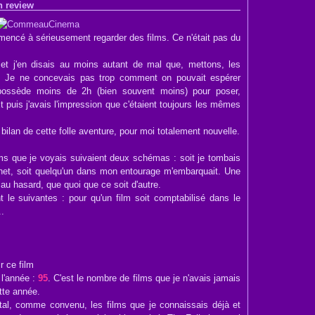
in review
mmencé à sérieusement regarder des films. Ce n'était pas du
 et j'en disais au moins autant de mal que, mettons, les
re. Je ne concevais pas trop comment on pouvait espérer
 possède moins de 2h (bien souvent moins) pour poser,
t puis j'avais l'impression que c'étaient toujours les mêmes
bilan de cette folle aventure, pour moi totalement nouvelle.
films que je voyais suivaient deux schémas : soit je tombais
rnet, soit quelqu'un dans mon entourage m'embarquait. Une
au hasard, que quoi que ce soit d'autre.
t le suivantes : pour qu'un film soit comptabilisé dans le
..
r ce film
 l'année :
95
. C'est le nombre de films que je n'avais jamais
tte année.
tal, comme convenu, les films que je connaissais déjà et