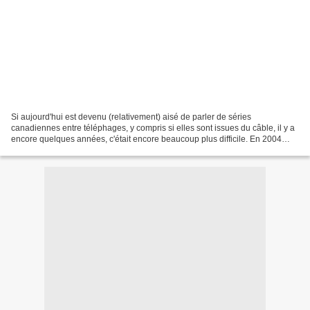
Si aujourd'hui est devenu (relativement) aisé de parler de séries
canadiennes entre téléphages, y compris si elles sont issues du câble, il y a
encore quelques années, c'était encore beaucoup plus difficile. En 2004
seulement, apparaissait Show me yours,...