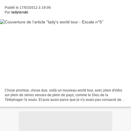
Publié le 17/03/2012 à 19:06
Par
ladyteruki
Chose promise, chose due, voilà un nouveau world tour, avec plein d'infos
sur plein de séries venues de plein de pays, comme le Dieu de la
Téléphagie l'a voulu. Et puis aussi parce que je n'y avais pas consacré de
post depuis quelques temps et que, bah,...