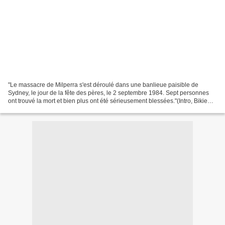
"Le massacre de Milperra s'est déroulé dans une banlieue paisible de
Sydney, le jour de la fête des pères, le 2 septembre 1984. Sept personnes
ont trouvé la mort et bien plus ont été sérieusement blessées."(Intro, Bikie
Wars - 1x01 : Pilote) Le pilote...