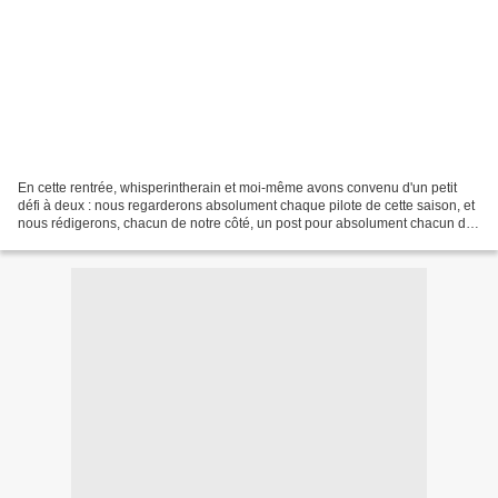
En cette rentrée, whisperintherain et moi-même avons convenu d'un petit
défi à deux : nous regarderons absolument chaque pilote de cette saison, et
nous rédigerons, chacun de notre côté, un post pour absolument chacun de
ces pilotes. Mais notre défi ne...