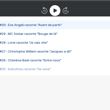
#30 : Eve Angeli raconte "Avant de partir"
#29 : MC Solaar raconte "Bouge de là"
28 : Lorie raconte "Je vais vite"
#27 : Christophe Willem raconte "Jacques a dit"
#26 : Chimène Badi raconte "Entre nous"
#25 : Indochine raconte "3e sexe"
#24 : Zaho raconte "C'est chelou"
#23 : Patrick Bruel raconte "Au café des délices"
#22 : Kyo raconte "Le chemin"
#21 : Nolwenn Leroy raconte "Cassé"