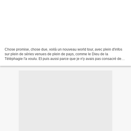
Chose promise, chose due, voilà un nouveau world tour, avec plein d'infos
sur plein de séries venues de plein de pays, comme le Dieu de la
Téléphagie l'a voulu. Et puis aussi parce que je n'y avais pas consacré de
post depuis quelques temps et que, bah,...