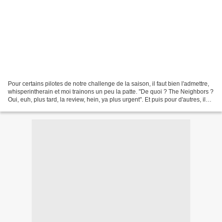
Pour certains pilotes de notre challenge de la saison, il faut bien l'admettre,
whisperintherain et moi trainons un peu la patte. "De quoi ? The Neighbors ?
Oui, euh, plus tard, la review, hein, ya plus urgent". Et puis pour d'autres, il
n'y a pas besoin...