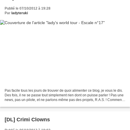
Publié le 07/10/2012 à 19:28
Par
ladyteruki
Pas facile tous les jours de trouver de quoi alimenter ce blog, je vous le dis.
Des fois, il ne se passe tout simplement rien dont on puisse parler ! Pas une
news, pas un pilote, et ne parlons même pas des projets, R.A.S. ! Comment
voulez-vous écrire...
[DL] Crimi Clowns