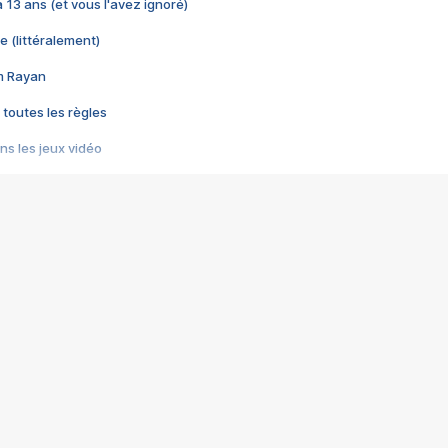
 a 13 ans (et vous l'avez ignoré)
e (littéralement)
im Rayan
 toutes les règles
s les jeux vidéo
us choquant de Rockstar ? - Le scandale BULLY
e plus moche de Steam
du RÊVE tourne au CAUCHEMAR
pendant 8 heures
it… à tort
umiliés par un jeu vidéo
ire - Final Fantasy 8
ti un empire - Age of Empires