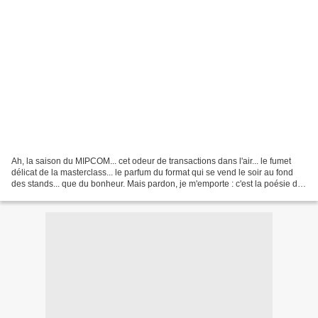
Ah, la saison du MIPCOM... cet odeur de transactions dans l'air... le fumet
délicat de la masterclass... le parfum du format qui se vend le soir au fond
des stands... que du bonheur. Mais pardon, je m'emporte : c'est la poésie du
moment. Ca me rend toute...