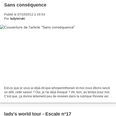
Sans conséquence
Publié le 07/10/2012 à 19:54
Par
ladyteruki
Est-ce que je vous ai déjà dit que whisperintherain et moi nous étions lancé
un défi, cette saison ? Oui, je l'ai déjà évoqué ? Ah, bon, au temps pour moi.
C'est que, ça donne tellement peu de reviews dans la rubrique Review vers
le futur, que j'en oublierais...
lady's world tour - Escale n°17