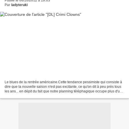
Publié le 06/10/2012 à 19:03
Par
ladyteruki
Le blues de la rentrée américaine.Cette tendance pessimiste qui consiste à
dire que la nouvelle saison n'est pas excitante, ce qu'on dit à peu près tous
les ans... en dépit du fait que notre planning téléphagique occupe plus d'une
dizaine d'heures de...