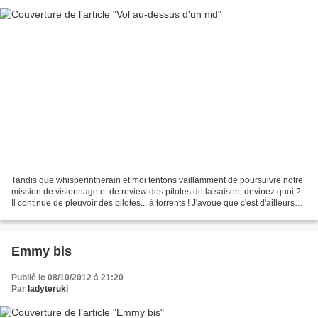
Tandis que whisperintherain et moi tentons vaillamment de poursuivre notre
mission de visionnage et de review des pilotes de la saison, devinez quoi ?
Il continue de pleuvoir des pilotes... à torrents ! J'avoue que c'est d'ailleurs
quelque chose que je...
Emmy bis
Publié le 08/10/2012 à 21:20
Par
ladyteruki