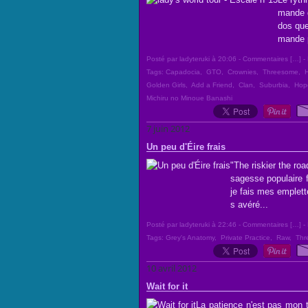
mande d
dos que
mande p
Posté par ladyteruki à 20:06 -
Commentaires [
…
]
- 
Tags:
Capadocia
,
GTO
,
Crownies
,
Threesome
,
Golden Girls
,
Add a Friend
,
Clan
,
Suburbia
,
Hop
Michiru no Minoue Banashi
7 juin 2012
Un peu d'Éire frais
"The riskier the roa
sagesse populaire f
je fais mes emplett
s avéré...
Posté par ladyteruki à 22:46 -
Commentaires [
…
]
- 
Tags:
Grey's Anatomy
,
Private Practice
,
Raw
,
Thr
10 avril 2012
Wait for it
La patience n'est pas mon t