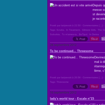
Depuis qu
messe sol
st deven
je racon
Posté par ladyteruki à 22:50 -
Commentaires [
…
]
- 
Tags:
Scrubs
,
In Treatment
,
Gilmore Girls
,
The G
Suburbia
,
Tu m'aimes-tu
,
BeTipul
,
In Deriva
28 septembre 2012
To be continued... Threesome
Devinez 
mal à d
ritanniq
lème, c'
Posté par ladyteruki à 20:56 -
Commentaires [
…
]
- 
Tags:
Threesome
16 septembre 2012
lady's world tour - Escale n°15
Le ryth