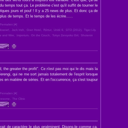
u temps tout ça. Le problème c'est qu'il suffit de tourner le
lques jours et pouf ! Il y a 25 news de plus. Et donc ça de
lus de temps. Et le temps de les écrire......
Permalien [
#
]
Howzat!
,
Jack Irish
,
Gran Hotel
,
Réttur
,
Unité 9
,
GTO (2012)
,
Tiger Lily
,
e and Wire
,
Imperium
,
On the Couch
,
Tokyo Zenryoku Girl
,
Shotenin
d, the greater the profit". Ce n'est pas moi qui le dis mais la
erengi, qui ne me sort jamais totalement de l'esprit lorsque
es en matière de séries. Et en l'occurrence, ça s'est toujour
Permalien [
#
]
eesome
,
The Clinic
rait de caractère le plus proéminent. Disons-le comme ça.