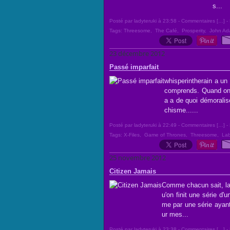
s...
Posté par ladyteruki à 23:58 -
Commentaires [
…
]
- 
Tags:
Threesome
,
The Café
,
Prosperity
,
John Ad
23 décembre 2012
Passé imparfait
whisperintherain a un
comprends. Quand on vo
a a de quoi démoralis
chisme......
Posté par ladyteruki à 22:49 -
Commentaires [
…
]
- 
Tags:
X-Files
,
Game of Thrones
,
Threesome
,
Lab
25 novembre 2012
Citizen Jamais
Comme chacun sait, la 
u'on finit une série d'
me par une série ayant
ur mes...
Posté par ladyteruki à 23:38 -
Commentaires [
…
]
- 