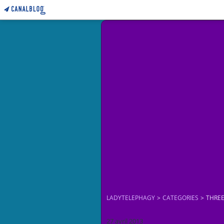
LADYTELEPHAGY
>
CATEGORIES
>
THRE
27 avril 2013