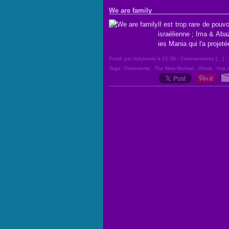
We are family
Il est trop rare de pouvo
israélienne ; Ima & Aba
ies Mania qui l'a projeté
Posté par ladyteruki à 22:38 -
Commentaires [
…
]
- 
Tags:
Threesome
,
The New Normal
,
Oforia
,
Ima 