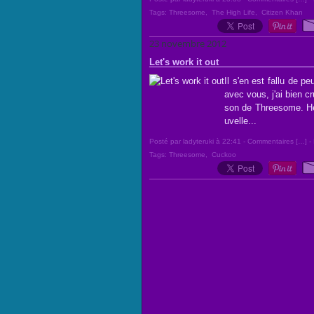
Tags:
Threesome
,
The High Life
,
Citizen Khan
23 novembre 2012
Let's work it out
Il s'en est fallu de p
avec vous, j'ai bien cr
son de Threesome. Heu
uvelle...
Posté par ladyteruki à 22:41 -
Commentaires [
…
]
- 
Tags:
Threesome
,
Cuckoo