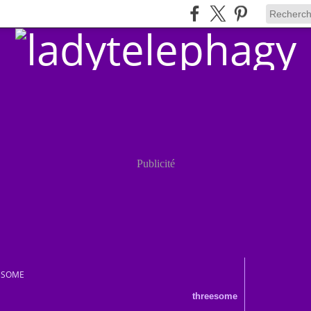
Publicité
ESOME
threesome