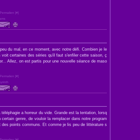
Permalien [
#
]
ams
 peu du mal, en ce moment, avec notre défi. Combien je le
it certaines des séries qu'il faut s'enfiler cette saison, ç
er... Allez, on est partis pour une nouvelle séance de maso
Permalien [
#
]
yrinth
téléphagie a horreur du vide. Grande est la tentation, lorsq
un certain genre, de vouloir la remplacer dans notre program
 des points communs. Et comme je lis peu de littérature s
Permalien [
#
]