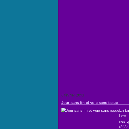
6 février 2013
Jour sans fin et voie sans issue
En ta
l est
ries 
réflé