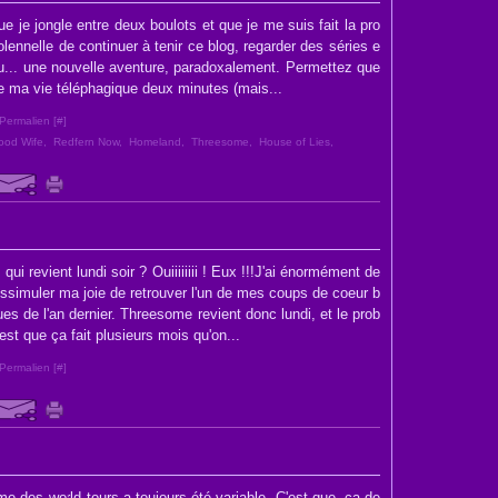
e je jongle entre deux boulots et que je me suis fait la pro
ennelle de continuer à tenir ce blog, regarder des séries e
u... une nouvelle aventure, paradoxalement. Permettez que
te ma vie téléphagique deux minutes (mais...
Permalien [
#
]
ood Wife
,
Redfern Now
,
Homeland
,
Threesome
,
House of Lies
,
qui revient lundi soir ? Ouiiiiiiii ! Eux !!!J'ai énormément de
issimuler ma joie de retrouver l'un de mes coups de coeur b
ues de l'an dernier. Threesome revient donc lundi, et le prob
est que ça fait plusieurs mois qu'on...
Permalien [
#
]
me des world tours a toujours été variable. C'est que, ça de