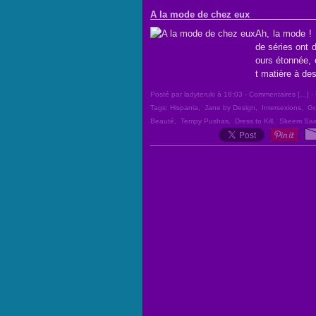
A la mode de chez eux
Ah, la mode ! 
de séries ont 
ours étonnée, 
t matière à des
Posté par ladyteruki à 18:03 -
Commentaires [
…
]
- 
Tags:
Hispania
,
Jane by Design
,
Intersexions
,
Gr
Beauté
,
Tempy Pushas
,
Dress to Kill
,
Skeem Sa