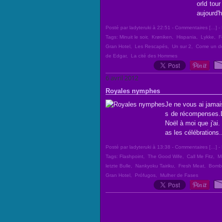
orld tou
aujourd'h
Posté par ladyteruki à 22:51 -
Commentaires [
…
]
- 
Tags:
Minuit le soir
,
Krøniken
,
Hispania
,
Lykke
,
F
Gran Hotel
,
Les Rescapés
,
Un sur 2
,
Come un de
de Edgar
,
La cité des Hommes
6 avril 2012
Royales nymphes
Je ne vous ai jamai
s de récompenses.L
Noël à moi que j'ai.
as les célébrations.
Posté par ladyteruki à 13:38 -
Commentaires [
…
]
- 
Tags:
Flashpoint
,
The Good Wife
,
Call Me Fitz
,
M
letzte Bulle
,
Nankyoku Tairiku
,
Fresh Meat
,
Bomb 
Gran Hotel
,
Prófugos
,
Mulher de Fases