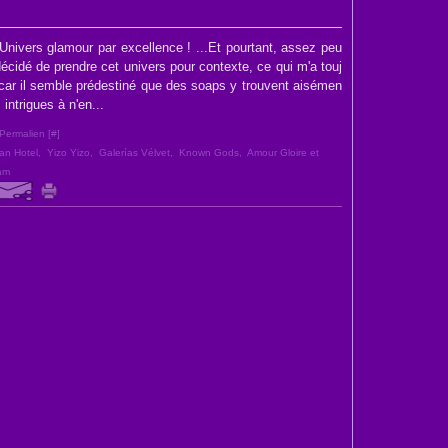
Univers glamour par excellence ! ...Et pourtant, assez peu
décidé de prendre cet univers pour contexte, ce qui m'a touj
car il semble prédestiné que des soaps y trouvent aisémen
 intrigues à n'en...
Permalien [
#
]
an Hotel
,
Yizo Yizo
,
Galerías Vélvet
,
Known Gods
,
Amour Gloire et
am