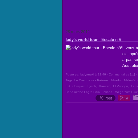
28 mars 2012
lady's world tour - Escale n°6
Il vous 
oici aprè
a pas se
Australie
Posté par ladyteruki à 22:46 -
Commentaires [
…
]
- 
Tags:
Le Coeur a ses Raisons
,
Mirador
,
Malenfan
L.A. Complex
,
Lynch
,
Howzat!
,
El Principe
,
Famil
Bade Achhe Lagte Hain
,
Inkaba
,
Wege zum Glüc