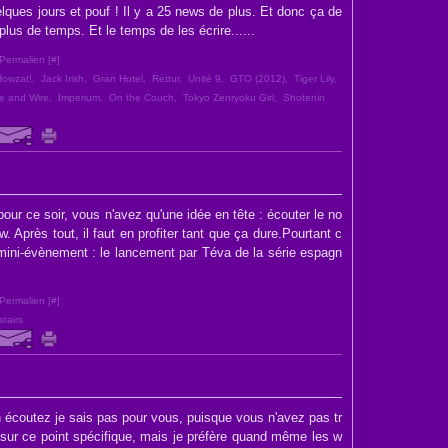
lques jours et pouf ! Il y a 25 news de plus. Et donc ça de
lus de temps. Et le temps de les écrire......
Permalien [
#
]
Howzat!
,
Jack Irish
,
Gran Hotel
,
Réttur
,
Unité 9
,
GTO (2012)
,
Tiger Lily
,
e and Wire
,
Imperium
,
On the Couch
,
Tokyo Zenryoku Girl
,
Shotenin
pour ce soir, vous n'avez qu'une idée en tête : écouter le no
 Après tout, il faut en profiter tant que ça dure.Pourtant c
e mini-évènement : le lancement par Téva de la série espagn
Permalien [
#
]
tairs
 écoutez je sais pas pour vous, puisque vous n'avez pas tr
 sur ce point spécifique, mais je préfère quand même les w