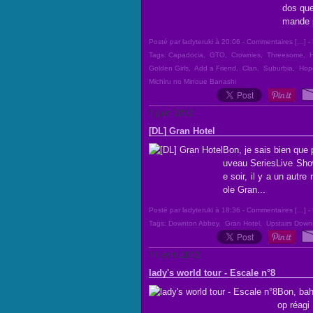
dos que
mande p
Posté par ladyteruki à 20:06 -
Commentaires [
…
]
- 
Tags:
Capadocia
,
GTO
,
Crownies
,
Threesome
,
Golden Girls
,
Add a Friend
,
Clan
,
Suburbia
,
Hop
Michiru no Minoue Banashi
1 juin 2012
[DL] Gran Hotel
Bon, je sais bien que 
uveau SeriesLive Show.
e soir, il y a un autr
ole Gran...
Posté par ladyteruki à 18:36 -
Commentaires [
…
]
- 
Tags:
Downton Abbey
,
Gran Hotel
,
Upstairs Downs
11 avril 2012
lady's world tour - Escale n°8
Bon, bah
op réagi