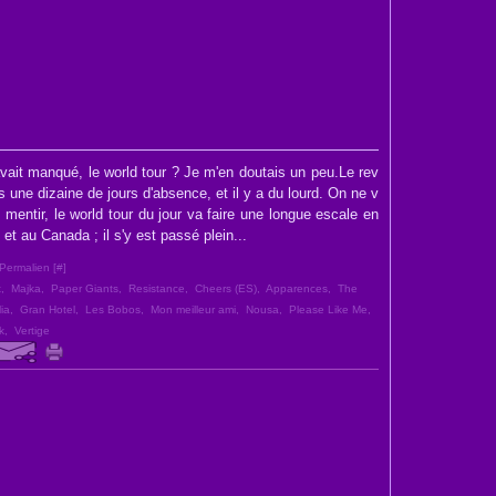
avait manqué, le world tour ? Je m'en doutais un peu.Le rev
s une dizaine de jours d'absence, et il y a du lourd. On ne v
 mentir, le world tour du jour va faire une longue escale en
 et au Canada ; il s'y est passé plein...
Permalien [
#
]
t
,
Majka
,
Paper Giants
,
Resistance
,
Cheers (ES)
,
Apparences
,
The
ia
,
Gran Hotel
,
Les Bobos
,
Mon meilleur ami
,
Nousa
,
Please Like Me
,
k
,
Vertige