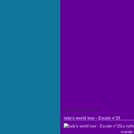
16 septembre 2012
lady's world tour - Escale n°15
Le ryth
mande d