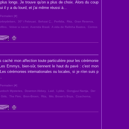
r plus longs. Je trouve qu'on a plus de choix. Alors du coup
ui il y a du lourd, et j'ai même réussi à...
Permalien [
#
]
orbrydelsen
,
30° i Februari
,
Behzat Ç.
,
Perfidia
,
Rita
,
Gran Reserva
,
lfino
,
Volver a nacer
,
Avenida Brasil
,
A vida de Rafinha Bastos
,
Contos
s caché mon affection toute particulière pour les cérémonie
es Emmys, bien-sûr, tiennent le haut du pavé : c'est mon
 Les cérémonies internationales ou locales, si je n'en suis p
..
Permalien [
#
]
urdoch Mysteries
,
Downton Abbey
,
Laid
,
Lykke
,
Gongjuui Namja
,
Der
Girls
,
The Firm
,
Bron-Broen
,
Rita
,
Mrs. Brown's Boys
,
Coacherna
,