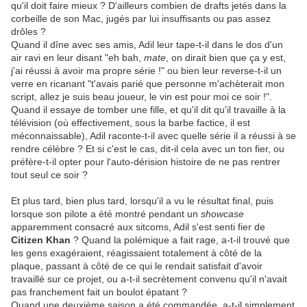
qu'il doit faire mieux ? D'ailleurs combien de drafts jetés dans la
corbeille de son Mac, jugés par lui insuffisants ou pas assez
drôles ?
Quand il dîne avec ses amis, Adil leur tape-t-il dans le dos d'un
air ravi en leur disant "eh bah,
mate
, on dirait bien que ça y est,
j'ai réussi à avoir ma propre série !" ou bien leur reverse-t-il un
verre en ricanant "t'avais parié que personne m'achèterait mon
script, allez je suis beau joueur, le vin est pour moi ce soir !".
Quand il essaye de tomber une fille, et qu'il dit qu'il travaille à la
télévision (où effectivement, sous la barbe factice, il est
méconnaissable), Adil raconte-t-il avec quelle série il a réussi à se
rendre célèbre ? Et si c'est le cas, dit-il cela avec un ton fier, ou
préfère-t-il opter pour l'auto-dérision histoire de ne pas rentrer
tout seul ce soir ?
Et plus tard, bien plus tard, lorsqu'il a vu le résultat final, puis
lorsque son pilote a été montré pendant un
showcase
apparemment consacré aux sitcoms, Adil s'est senti fier de
Citizen Khan
? Quand la polémique a fait rage, a-t-il trouvé que
les gens exagéraient, réagissaient totalement à côté de la
plaque, passant à côté de ce qui le rendait satisfait d'avoir
travaillé sur ce projet, ou a-t-il secrètement convenu qu'il n'avait
pas franchement fait un boulot épatant ?
Quand une deuxième saison a été commandée, a-t-il simplement