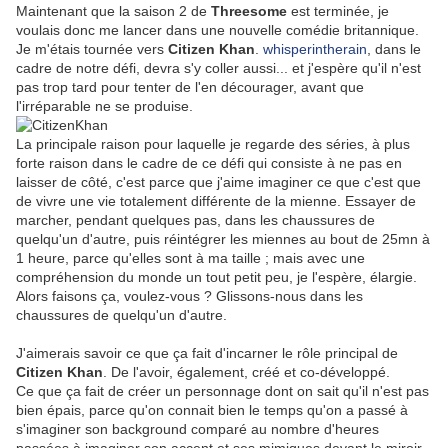
Maintenant que la saison 2 de
Threesome
est terminée, je
voulais donc me lancer dans une nouvelle comédie britannique.
Je m'étais tournée vers
Citizen Khan
.
whisperintherain
, dans le
cadre de notre défi, devra s'y coller aussi... et j'espère qu'il n'est
pas trop tard pour tenter de l'en décourager, avant que
l'irréparable ne se produise.
La principale raison pour laquelle je regarde des séries, à plus
forte raison dans le cadre de ce défi qui consiste à ne pas en
laisser de côté, c'est parce que j'aime imaginer ce que c'est que
de vivre une vie totalement différente de la mienne. Essayer de
marcher, pendant quelques pas, dans les chaussures de
quelqu'un d'autre, puis réintégrer les miennes au bout de 25mn à
1 heure, parce qu'elles sont à ma taille ; mais avec une
compréhension du monde un tout petit peu, je l'espère, élargie.
Alors faisons ça, voulez-vous ? Glissons-nous dans les
chaussures de quelqu'un d'autre.
J'aimerais savoir ce que ça fait d'incarner le rôle principal de
Citizen Khan
. De l'avoir, également, créé et co-développé.
Ce que ça fait de créer un personnage dont on sait qu'il n'est pas
bien épais, parce qu'on connait bien le temps qu'on a passé à
s'imaginer son background comparé au nombre d'heures