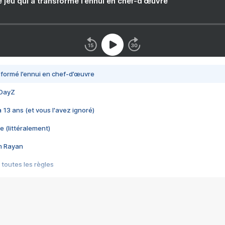
e jeu qui a transformé l’ennui en chef-d’œuvre
nsformé l’ennui en chef-d’œuvre
 DayZ
 a 13 ans (et vous l'avez ignoré)
e (littéralement)
im Rayan
 toutes les règles
s les jeux vidéo
us choquant de Rockstar ? - Le scandale BULLY
e plus moche de Steam