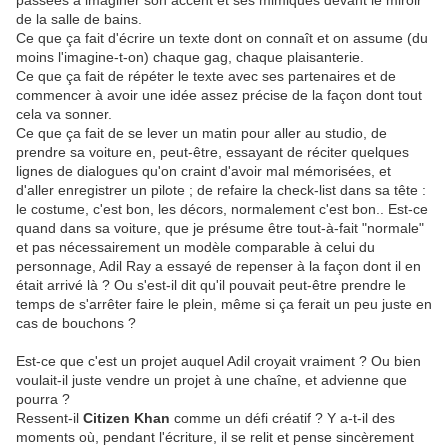
passées à imaginer son accent et ses mimiques devant le miroir
de la salle de bains.
Ce que ça fait d'écrire un texte dont on connaît et on assume (du
moins l'imagine-t-on) chaque gag, chaque plaisanterie.
Ce que ça fait de répéter le texte avec ses partenaires et de
commencer à avoir une idée assez précise de la façon dont tout
cela va sonner.
Ce que ça fait de se lever un matin pour aller au studio, de
prendre sa voiture en, peut-être, essayant de réciter quelques
lignes de dialogues qu'on craint d'avoir mal mémorisées, et
d'aller enregistrer un pilote ; de refaire la check-list dans sa tête :
le costume, c'est bon, les décors, normalement c'est bon.. Est-ce
quand dans sa voiture, que je présume être tout-à-fait "normale"
et pas nécessairement un modèle comparable à celui du
personnage, Adil Ray a essayé de repenser à la façon dont il en
était arrivé là ? Ou s'est-il dit qu'il pouvait peut-être prendre le
temps de s'arrêter faire le plein, même si ça ferait un peu juste en
cas de bouchons ?
Est-ce que c'est un projet auquel Adil croyait vraiment ? Ou bien
voulait-il juste vendre un projet à une chaîne, et advienne que
pourra ?
Ressent-il
Citizen Khan
comme un défi créatif ? Y a-t-il des
moments où, pendant l'écriture, il se relit et pense sincèrement