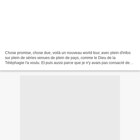
Chose promise, chose due, voilà un nouveau world tour, avec plein d'infos
sur plein de séries venues de plein de pays, comme le Dieu de la
Téléphagie l'a voulu. Et puis aussi parce que je n'y avais pas consacré de
post depuis quelques temps et que, bah,...