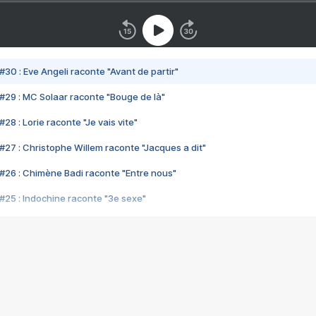
#30 : Eve Angeli raconte "Avant de partir"
#29 : MC Solaar raconte "Bouge de là"
28 : Lorie raconte "Je vais vite"
#27 : Christophe Willem raconte "Jacques a dit"
#26 : Chimène Badi raconte "Entre nous"
#25 : Indochine raconte "3e sexe"
#24 : Zaho raconte "C'est chelou"
#23 : Patrick Bruel raconte "Au café des délices"
#22 : Kyo raconte "Le chemin"
#21 : Nolwenn Leroy raconte "Cassé"