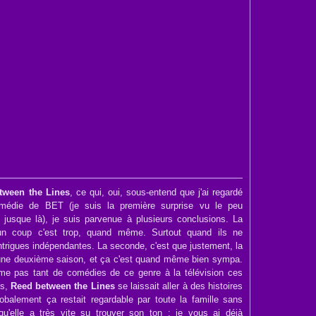
tween the Lines
, ce qui, oui, sous-entend que j'ai regardé
omédie de BET (je suis la première surprise vu le peu
e jusque là), je suis parvenue à plusieurs conclusions. La
'un coup c'est trop, quand même. Surtout quand ils ne
 intrigues indépendantes. La seconde, c'est que justement, la
ne deuxième saison, et ça c'est quand même bien sympa.
ême pas tant de comédies de ce genre à la télévision ces
is,
Reed between the Lines
se laissait aller à des histoires
lobalement ça restait regardable par toute la famille sans
u'elle a très vite su trouver son ton ; je vous ai déjà