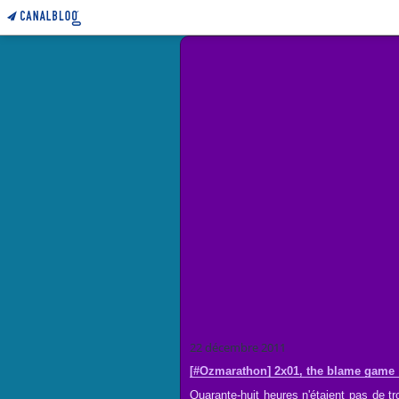
22 décembre 2011
[#Ozmarathon] 2x01, the blame game
Quarante-huit heures n'étaient pas de tr