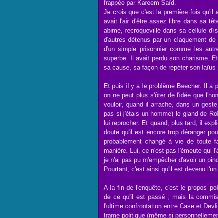
frappée par Kareem Saïd.
Je crois que c'est la première fois qu'il 
avait l'air d'être assez libre dans sa tê
abimé, recroquevillé dans sa cellule d'i
d'autres détenus par un claquement de d
d'un simple prisonnier comme les autre
superbe. Il avait perdu son charisme. Et
sa cause, sa façon de répéter son laïus p
Et puis il y a le problème Beecher. Il a 
on ne peut plus s'ôter de l'idée que l'h
vouloir, quand il arrache, dans un gest
pas si j'étais un homme) le gland de Rob
lui reprocher. Et quand, plus tard, il exp
doute qu'il est encore trop déranger po
probablement changé à vie de toute 
manière. Lui, ce n'est pas l'émeute qui l'
je n'ai pas pu m'empêcher d'avoir un pi
Pourtant, c'est ainsi qu'il est devenu l'u
A la fin de l'enquête, c'est le propos pol
de ce qu'il est passé ; mais la commi
l'ultime confrontation entre Case et Dev
trame politique (même si personnellemen