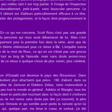
 peu nobles tant il est trop parfait. A l'image de l'inspecteur
lassablement, petit-à-petit, sans bousculer personne. Le
 obtient est d'ailleurs particulièrement efficace à ce titre,
variés des protagonistes, et la façon dont progressivement le
. En ce qui me concerne, Scott Ross n'est pas une grande
la personne qui nous avait débarrassé de lui. Mais c'est
niquement pour la première fois dans la série, ainsi que du
 un thème intéressant pour ce retour à
Oz
. L'enquête suivra
e de la mort de Ross, ce qui en soi n'était pas une grosse
 tout au long de l'épisode, mais sans doute avions-nous
de ce retour à quelque chose de plus serein, plus cérébral,
son d'Oswald soit devenue le pays des Bisounours. Dans
évèlent plus attachants que prévu : Hill, d'abord, dans sa
elles de Jackson et Dobbins (hélas, notre violonceliste a
un peu tout le monde en général ; Adebisi et Wangler, tous les
 étant en particulier touchant dans la façon dont il s'enfonce
vous ne me verrez sans doute pas dire ça souvent), le père
is l'émeute et qui semble avoir perdu la naïveté qu'on lui
 qui, quelque part, me brise le coeur, et surtout, j'ai été