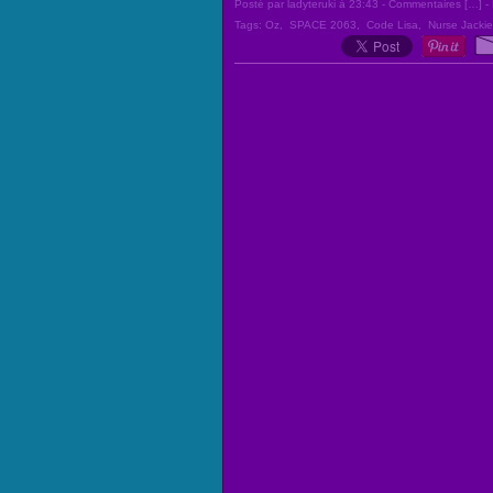
Posté par ladyteruki à 23:43 -
Commentaires [
…
]
- 
Tags:
Oz
,
SPACE 2063
,
Code Lisa
,
Nurse Jackie