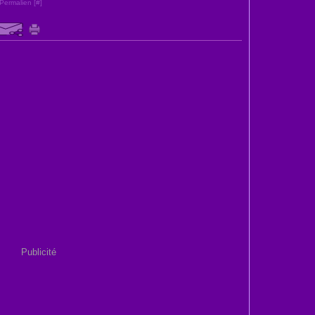
Permalien [
#
]
Publicité