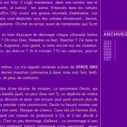
t est finie. Il s'agit maintenant, dans une lumière rare et
morts, et surtout : les autres. Entassés dans les cellules
s d'Em City vivent une grosse retombée d'adrénaline. Les
aïd, sont dépêchés vers des cellules d'isolement ; blessé,
de patients. On met du temps avant de comprendre que Scott
ARCHIVE
t en train d'essayer de dévisager chaque silhouette furtive
w ? Oh mon Dieu, Rebadow va bien. Beecher ? J'ai beau le
2013
2012
Septembre
Oh, Augustus, mon grand, tu tiens encore sur tes roulettes,
2011
Août
Décembre
(9)
2010
Juillet
Novembre
Décembre
(7)
 vu, qui était-ce ? Je le connais ? Et les cadavres, peut-on
2009
Juin
Octobre
Novembre
Décembre
(32)
(3
2008
Mai
Septembre
Octobre
Novembre
Décembre
(6)
(3
2007
Avril
Août
Septembre
Octobre
Novembre
Décembre
(11)
(25)
(4
Mars
Juillet
Août
Septembre
Octobre
Novembre
Novembre
(30)
(7)
(13)
(2
Février
Juin
Juillet
Août
Septembre
Octobre
Octobre
(45)
(76)
(33)
(28
(3
(1
e même ; ça m'a rappelé certaines scènes de
SPACE 2063
Janvier
Mai
Juin
Juillet
Août
Septembre
Septembre
(37)
(15)
(37)
(44)
(31
Avril
Mai
Juin
Juillet
Août
Août
(14)
(33)
(36)
(28)
(1)
(45)
n dernier marathon commence à dater, mais euh, bon, bref).
Mars
Avril
Mai
Juin
Juillet
Juillet
(32)
(58)
(33)
(41)
(25)
(17)
Février
Mars
Avril
Mai
Juin
Juin
(56)
(21)
(24)
(32)
(9)
(37
, de peur, de confusion.
Janvier
Février
Mars
Avril
Mai
Avril
(12)
(51)
(6)
(34)
(8)
(41
Janvier
Février
Mars
Avril
Mars
(1)
(12)
(18)
(29
(32
Janvier
Février
Février
(14
(22
(32
Janvier
Janvier
(60
(54
lus d'une dizaine de minutes. Le gouverneur Devlin, qui
 bataille (quoi, on peut rêver non ?), se dépêche de mettre
a décision et avoir une excuse pour punir encore plus de
 présider cette commission, Devlin lui faisant miroiter une
 le bon sens. Manque de chance, Case est un homme droit,
uand ces choses se produisent à Oz, et il est décidé à
é. C'est un peu dommage, d'ailleurs : ce personnage si peu
est intelligent, patient, pédagogue, juste, persistant... on en