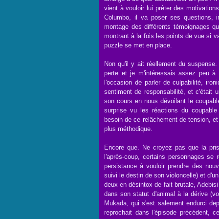
vient à vouloir lui prêter des motivations
Columbo, il va poser ses questions, in
montage des différents témoignages qu'il
montrant à la fois les points de vue si 
puzzle se met en place.
Non qu'il y ait réellement du suspense
perte et je m'intéressais assez peu à 
l'occasion de parler de culpabilité, iro
sentiment de responsabilité, et c'était
son cours en nous dévoilant le coupabl
surprise vu les réactions du coupable
besoin de ce relâchement de tension, et 
plus méthodique.
Encore que. Ne croyez pas que la pri
l'après-coup, certains personnages se r
persistance à vouloir prendre des nouv
suivi le destin de son violoncelle) et d'
deux en désintox de fait brutale, Adebisi
dans son statut d'animal à la dérive (
Mukada, qui s'est salement endurci depu
reprochait dans l'épisode précédent, ce