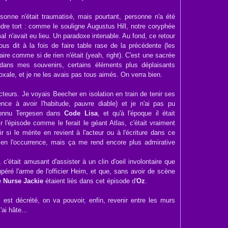
rsonne n'était traumatisé, mais pourtant, personne n'a été
dre tort : comme le souligne Augustus Hill, notre coryphée
al n'avait eu lieu. Un paradoxe intenable. Au fond, ce retour
us dit à la fois de faire table rase de la précédente (les
aire comme si de rien n'était (yeah, right). C'est une sacrée
 dans mes souvenirs, certains éléments plus déplaisants
doxale, et je ne les avais pas tous aimés. On verra bien.
acteurs. Je voyais Beecher en isolation en train de tenir ses
ce à avoir l'habitude, pauvre diable) et je n'ai pas pu
connu Tergesen dans
Code Lisa
, et qu'à l'époque il était
nir l'épisode comme le ferait le géant Atlas, c'était vraiment
 si le mérite en revient à l'acteur ou à l'écriture dans ce
en l'occurrence, mais ça me rend encore plus admirative
 c'était amusant d'assister à un clin d'oeil involontaire que
cupéré l'arme de l'officier Heim, et que, sans avoir de scène
e
Nurse Jackie
étaient liés dans cet épisode d'
Oz
.
 est décrété, on va pouvoir, enfin, revenir entre les murs
ai hâte...