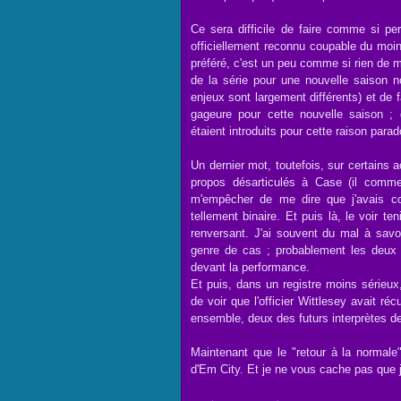
Ce sera difficile de faire comme si pe
officiellement reconnu coupable du moin
préféré, c'est un peu comme si rien de m
de la série pour une nouvelle saison no
enjeux sont largement différents) et de f
gageure pour cette nouvelle saison ;
étaient introduits pour cette raison para
Un dernier mot, toutefois, sur certains 
propos désarticulés à Case (il commen
m'empêcher de me dire que j'avais 
tellement binaire. Et puis là, le voir te
renversant. J'ai souvent du mal à savoir
genre de cas ; probablement les deux 
devant la performance.
Et puis, dans un registre moins sérieux,
de voir que l'officier Wittlesey avait ré
ensemble, deux des futurs interprètes d
Maintenant que le "retour à la normale"
d'Em City. Et je ne vous cache pas que j'