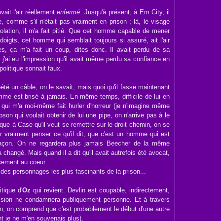
avait l'air réellement
enfermé
. Jusqu'à présent, à Em City, il
te, comme s'il n'était pas vraiment en prison ; là, le visage
solation, il m'a fait pitié. Que cet homme capable de mener
oigts, cet homme qui semblait toujours si assuré, ait l'air
s, ça m'a fait un coup, dites donc. Il avait perdu de sa
 j'ai eu l'impression qu'il avait même perdu sa confiance en
olitique sonnait faux.
pété un câble, on le savait, mais quoi qu'il fasse maintenant
omme est brisé à jamais. En même temps, difficile de lui en
e qui m'a moi-même fait hurler d'horreur (je n'imagine même
son qui voulait obtenir de lui une pipe, on n'arrive pas à le
lique à Case qu'il veut se remettre sur le droit chemin, on se
ur vraiment penser ce qu'il dit, que c'est un homme qui est
façon. On ne regardera plus jamais Beecher de la même
a changé. Mais quand il a dit qu'il avait autrefois été avocat,
ncement au coeur.
n des personnages les plus fascinants de la prison...
itique d'
Oz
qui revient. Devlin est coupable, indirectement,
ssion ne condamnera publiquement personne. Et à travers
lin, on comprend que c'est probablement le début d'une autre
t je ne m'en souvenais plus).