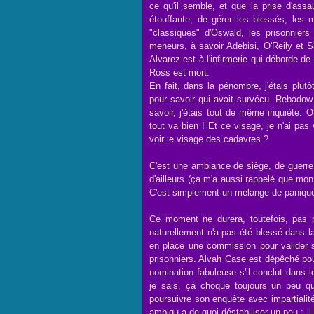
ce qu'il semble, et que la prise d'assau
étouffante, de gérer les blessés, les 
"classiques" d'Oswald, les prisonnier
meneurs, à savoir Adebisi, O'Reily et S
Alvarez est à l'infirmerie qui déborde 
Ross est mort.
En fait, dans la pénombre, j'étais plutô
pour savoir qui avait survécu. Rebado
savoir, j'étais tout de même inquiète. 
tout va bien ! Et ce visage, je n'ai pas
voir le visage des cadavres ?
C'est une ambiance de siège, de guerr
d'ailleurs (ça m'a aussi rappelé que mo
C'est simplement un mélange de panique
Ce moment ne durera, toutefois, pas p
naturellement n'a pas été blessé dans la
en place une commission pour valider s
prisonniers. Alvah Case est dépêché pour
nomination fabuleuse s'il conclut dans
je sais, ça choque toujours un peu q
poursuivre son enquête avec impartialit
ambigu a de quoi déstabiliser un peu : il 