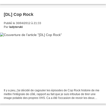
l'air de n'avoir même jamais essayé d'être...
[DL] Cop Rock
Publié le 30/04/2012 à 21:33
Par
ladyteruki
Il y a peu, j'ai décidé de cagouler les épisodes de Cop Rock histoire de me
mettre l'intégrale de côté, rapport au fait que je suis infoutue de tirer une
image potable des propres VHS. Ca a été l'occasion de revoir les deux
premiers épisodes vite fait...