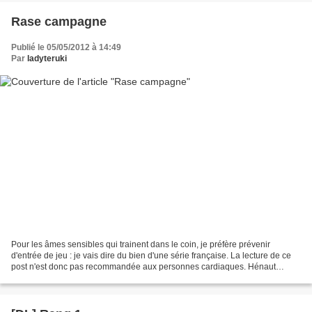
Rase campagne
Publié le 05/05/2012 à 14:49
Par
ladyteruki
Pour les âmes sensibles qui trainent dans le coin, je préfère prévenir
d'entrée de jeu : je vais dire du bien d'une série française. La lecture de ce
post n'est donc pas recommandée aux personnes cardiaques. Hénaut
Président met en scène Pierre Hénaut,...