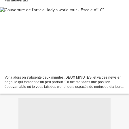
Par
ladyteruki
Voilà alors on s'absente deux minutes, DEUX MINUTES, et ya des news en
pagaille qui tombent d'un peu partout. Ca me met dans une position
épouvantable où je vous fais des world tours espacés de moins de dix jours,
c'est inconvenant.Bon, eh bien, comme...