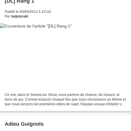
[DL] Rang 1
Publié le 04/05/2012 à 23:44
Par
ladyteruki
Ce soir, dans le SeriesLive Show, nous parlons de chance, de hasard, et
donc de jeu. Comme toujours chaque fois que nous choisissons un thème et
que nous lançons les premières idées de sujet, l'équipe essaye d'établir une
liste de séries dont on pourrait...
Adieu Guignols