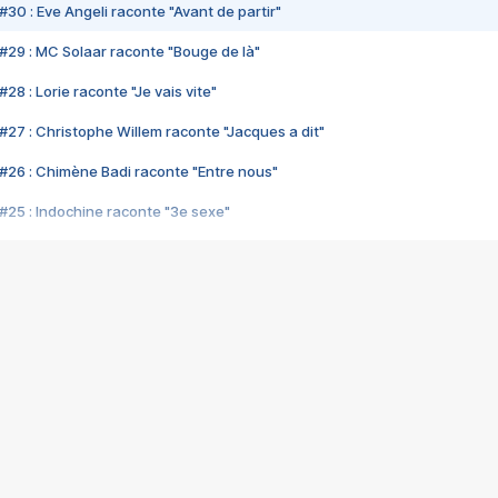
#30 : Eve Angeli raconte "Avant de partir"
#29 : MC Solaar raconte "Bouge de là"
28 : Lorie raconte "Je vais vite"
#27 : Christophe Willem raconte "Jacques a dit"
#26 : Chimène Badi raconte "Entre nous"
#25 : Indochine raconte "3e sexe"
#24 : Zaho raconte "C'est chelou"
#23 : Patrick Bruel raconte "Au café des délices"
#22 : Kyo raconte "Le chemin"
#21 : Nolwenn Leroy raconte "Cassé"
#20 : Patrick Hernandez raconte "Born to be alive"
#19 : Lorie raconte "Près de moi"
#18 : Michael Jones raconte "A nos actes manqués" (avec Jean-Jacque