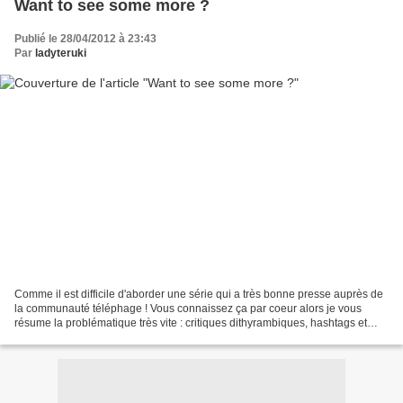
Want to see some more ?
Publié le 28/04/2012 à 23:43
Par
ladyteruki
Comme il est difficile d'aborder une série qui a très bonne presse auprès de
la communauté téléphage ! Vous connaissez ça par coeur alors je vous
résume la problématique très vite : critiques dithyrambiques, hashtags et
slogans en pagaille, et quand les...