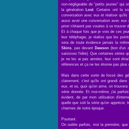
non-négligeable de "petits jeunes" qui o
la génération
Lost
. Certains ont la so
conversation avec eux et réaliser qu'il
aussi avoir une conversation avec eux et
priori n'étaient pas vouées à se trouver 
Et à chaque fois que je vois de ces jeun
leur téléphagie, je réalise que les poin
sera de toute évidence jamais la même
Skins
, pas devant
Dawson
(bon d'un a
saisissez l'idée). Que certaines séries 
je ne les ai pas aimées, leur sont étran
références et ça ne les étonne pas plus 
Mais dans cette sorte de fossé des gén
clairement, c'est qu'ils ont grandi da
eux, et où, quoi qu'on aime, on trouvera
série donnée. Et moi-même, j'ai parfoi
évident, de par mon utilisation d'inter
quelle que soit la série qu'on apprécie, 
charmes de notre époque.
Pourtant.
On oublie parfois, moi la première, qu