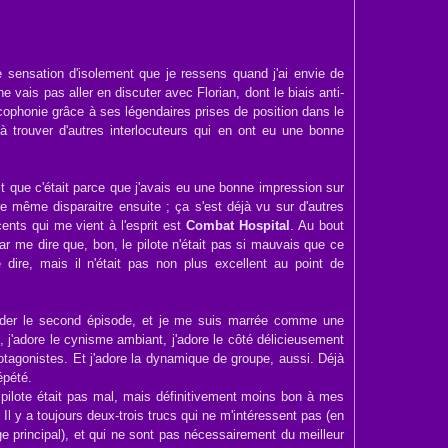
 sensation d'isolement que je ressens quand j'ai envie de
ne vais pas aller en discuter avec Florian, dont le biais anti-
cophonie grâce à ses légendaires prises de position dans le
à trouver d'autres interlocuteurs qui en ont eu une bonne
 que c'était parce que j'avais eu une bonne impression sur
ire même disparaitre ensuite ; ça s'est déjà vu sur d'autres
ents qui me vient à l'esprit est
Combat Hospital
. Au bout
par me dire que, bon, le pilote n'était pas si mauvais que ce
e dire, mais il n'était pas non plus excellent au point de
garder le second épisode, et je me suis marrée comme une
 j'adore le cynisme ambiant, j'adore le côté délicieusement
otagonistes. Et j'adore la dynamique de groupe, aussi. Déjà
épété.
e pilote était pas mal, mais définitivement moins bon à mes
 Il y a toujours deux-trois trucs qui ne m'intéressent pas (en
e principal), et qui ne sont pas nécessairement du meilleur