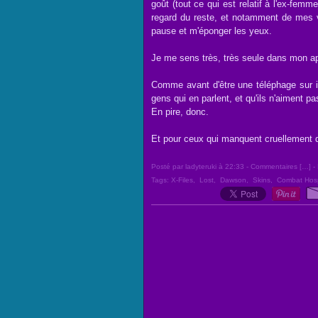
goût (tout ce qui est relatif à l'ex-fem
regard du reste, et notamment de mes vé
pause et m'éponger les yeux.
Je me sens très, très seule dans mon a
Comme avant d'être une téléphage sur int
gens qui en parlent, et qu'ils n'aiment pa
En pire, donc.
Et pour ceux qui manquent cruellement d
Posté par ladyteruki à 22:33 -
Commentaires [
…
]
- 
Tags:
X-Files
,
Lost
,
Dawson
,
Skins
,
Combat Hosp