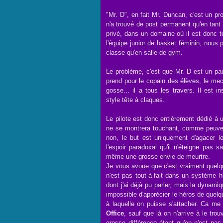
"Mr. D", en fait Mr. Duncan, c'est un p
n'a trouvé de post permanent qu'en tant 
privé, dans un domaine où il est donc 
l'équipe junior de basket féminin, nous
classe qu'en salle de gym.
Le problème, c'est que Mr. D est un pauv
prend pour le copain des élèves, le mec 
gosse... il a tous les travers. Il est
style tête à claques.
Le pilote est donc entièrement dédié à un
ne se montrera touchant, comme peuvent
non, le but est uniquement d'agacer 
l'espoir paradoxal qu'il n'éteigne pas s
même une grosse envie de meurtre.
Je vous avoue que c'est vraiment quel
n'est pas tout-à-fait dans un système
dont j'ai déjà pu parler, mais la dyna
impossible d'apprécier le héros de quelqu
à laquelle on puisse s'attacher. Ca m
Office
, sauf que là on n'arrive à le tr
grosse différence étant qu'on n'est p