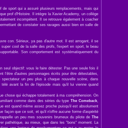
rof de sport qui a assuré plusieurs remplacements, mais qui
que prof d'Histoire. Il intègre la Xavier Academy, un collège
totalement incompétent. Il se retrouve également à coacher
 permettant de constater ses ravages aussi bien en salle de
re con. Sérieux, ya pas d'autre mot. Il est arrogant, il se
super cool de la salle des profs, l'expert en sport, le beau
 insupportable. Son comportement est systématiquement du
 seul objectif: vous le faire détester. Pas une seule fois il
 l'être d'autres personnages écrits pour être détestables,
le spectateur un peu plus à chaque nouvelle scène, dans
a télé avant la fin de l'épisode mais qu'il lui vienne quand
que chose qui échappe totalement à ma compréhension. On
 humiliant comme dans des séries du type
The Comeback
,
mique est quand même assez proche puisqu'il est absolument
e façon que ce soit, et qu'il n'offre aucune forme d'aspérité
e rappelle un peu mes souvenirs brumeux du pilote de
The
ouver pathétique, au mieux, que dans les "bons" moment. La
as dans une logique de mockumentary ce qui a au moins le