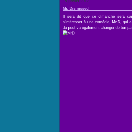
15 janvier 2012
Mr. Dismissed
Il sera dit que ce dimanche sera can
s'intéresser à une comédie,
Mr.D
, qui 
du post va également changer de ton pa