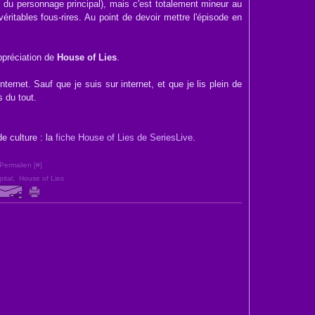
me du personnage principal), mais c'est totalement mineur au
ritables fous-rires. Au point de devoir mettre l'épisode en
ppréciation de
House of Lies
.
ernet. Sauf que je suis sur internet, et que je lis plein de
s du tout.
e culture : la
fiche House of Lies de SeriesLive
.
Permalien [
#
]
ital
,
House of Lies