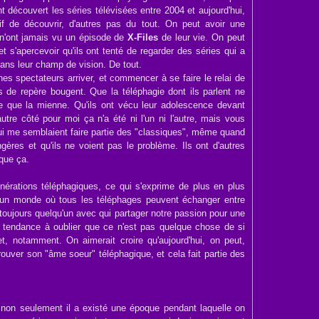
nt découvert les séries télévisées entre 2004 et aujourd'hui,
if de découvrir, d'autres pas du tout. On peut avoir une
s n'ont jamais vu un épisode de
X-Files
de leur vie. On peut
 s'apercevoir qu'ils ont tenté de regarder des séries qui a
dans leur champ de vision. De tout.
es spectateurs arriver, et commencer à se faire le relai de
ts de repère bougent. Que la téléphagie dont ils parlent ne
 que la mienne. Qu'ils ont vécu leur adolescence devant
utre côté pour moi ça n'a été ni l'un ni l'autre, mais vous
qui me semblaient faire partie des "classiques", même quand
gères et qu'ils ne voient pas le problème. Ils ont d'autres
que ça.
érations téléphagiques, ce qui s'exprime de plus en plus
ns un monde où tous les téléphages peuvent échanger entre
 toujours quelqu'un avec qui partager notre passion pour une
s tendance à oublier que ce n'est pas quelque chose de si
net, notamment. On aimerait croire qu'aujourd'hui, on peut,
trouver son "âme soeur" téléphagique, et cela fait partie des
e non seulement il a existé une époque pendant laquelle on