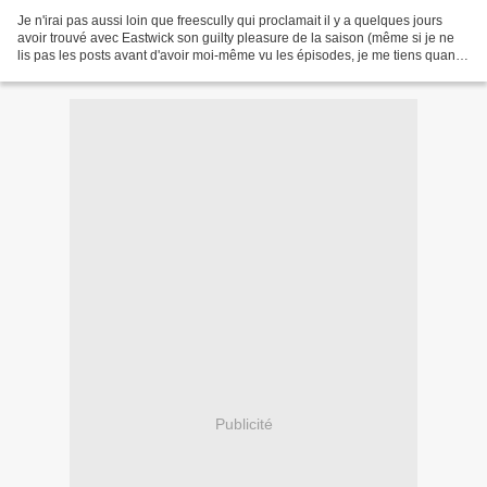
Je n'irai pas aussi loin que freescully qui proclamait il y a quelques jours
avoir trouvé avec Eastwick son guilty pleasure de la saison (même si je ne
lis pas les posts avant d'avoir moi-même vu les épisodes, je me tiens quand
même au courant, faut pas...
Publicité