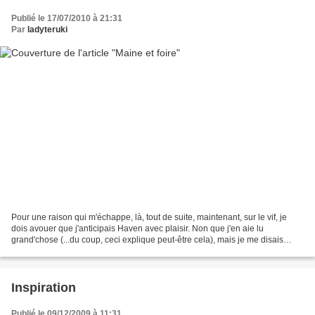
Publié le 17/07/2010 à 21:31
Par
ladyteruki
Pour une raison qui m'échappe, là, tout de suite, maintenant, sur le vif, je
dois avouer que j'anticipais Haven avec plaisir. Non que j'en aie lu
grand'chose (...du coup, ceci explique peut-être cela), mais je me disais
qu'au moins, ça allait nous changer....
Inspiration
Publié le 09/12/2009 à 11:31