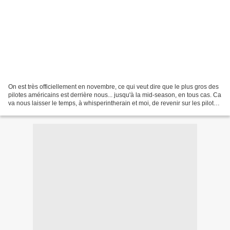
On est très officiellement en novembre, ce qui veut dire que le plus gros des
pilotes américains est derrière nous... jusqu'à la mid-season, en tous cas. Ca
va nous laisser le temps, à whisperintherain et moi, de revenir sur les pilotes
qu'on n'a pas...