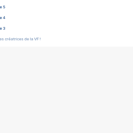
e 5
e 4
e 3
s créatrices de la VF !
e 2
e 1
e Mektoub My Love arrive enfin ! Rencontre avec Shaïn Boumedine et Sal
i : après Toni en famille
elle réalise le bouleversant Dites lui que je l'aime
ais ! Rencontre autour de Vie privée de Rebecca Zlotowski
 de Marguerite, Grave... Rencontre avec Ella Rumpf
 Les Rêveurs, un film intime sur la santé mentale