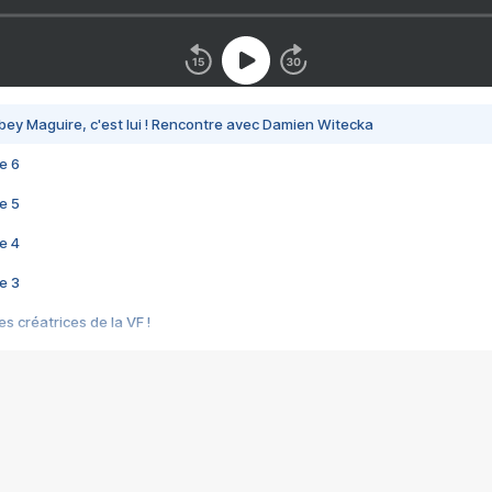
bey Maguire, c'est lui ! Rencontre avec Damien Witecka
e 6
e 5
e 4
e 3
s créatrices de la VF !
e 2
e 1
e Mektoub My Love arrive enfin ! Rencontre avec Shaïn Boumedine et Sal
i : après Toni en famille