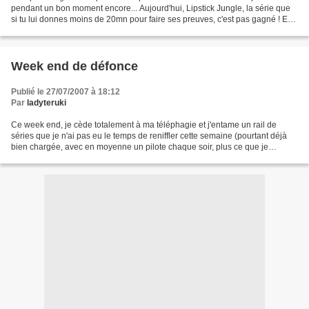
pendant un bon moment encore... Aujourd'hui, Lipstick Jungle, la série que
si tu lui donnes moins de 20mn pour faire ses preuves, c'est pas gagné ! En
dépit du fait que :a/ j'exècre...
Week end de défonce
Publié le 27/07/2007 à 18:12
Par
ladyteruki
Ce week end, je cède totalement à ma téléphagie et j'entame un rail de
séries que je n'ai pas eu le temps de reniffler cette semaine (pourtant déjà
bien chargée, avec en moyenne un pilote chaque soir, plus ce que je
regarde déjà par ailleurs, plus les...