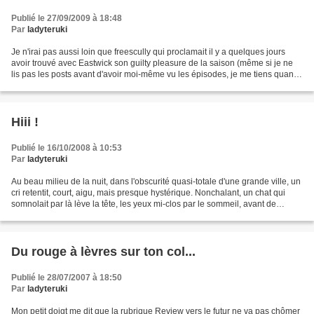
Publié le 27/09/2009 à 18:48
Par
ladyteruki
Je n'irai pas aussi loin que freescully qui proclamait il y a quelques jours
avoir trouvé avec Eastwick son guilty pleasure de la saison (même si je ne
lis pas les posts avant d'avoir moi-même vu les épisodes, je me tiens quand
même au courant, faut pas...
Hiii !
Publié le 16/10/2008 à 10:53
Par
ladyteruki
Au beau milieu de la nuit, dans l'obscurité quasi-totale d'une grande ville, un
cri retentit, court, aigu, mais presque hystérique. Nonchalant, un chat qui
somnolait par là lève la tête, les yeux mi-clos par le sommeil, avant de
reposer, d'un air blasé,...
Du rouge à lèvres sur ton col...
Publié le 28/07/2007 à 18:50
Par
ladyteruki
Mon petit doigt me dit que la rubrique Review vers le futur ne va pas chômer