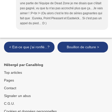
une partie de l'équipe de Dead Zone je me disais que c'était
pas gagné, vu que tu n'as pas accroché plus que ça... Je vais
aimer ! :P<br /> (Ou alors c'est le trio de séries gagnantes qui
fait que : Eureka, Point Pleasant et Eastwick... Si c'est pas un
appel du pied... :D )
< Est-ce que j'ai ronflé...?
Bouillon de culture >
Hébergé par Canalblog
Top articles
Pages
Contact
Signaler un abus
C.G.U.
Cookies et données personnelles