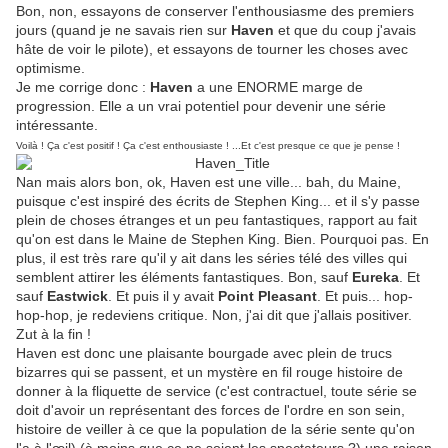
Bon, non, essayons de conserver l'enthousiasme des premiers
jours (quand je ne savais rien sur
Haven
et que du coup j'avais
hâte de voir le pilote), et essayons de tourner les choses avec
optimisme.
Je me corrige donc :
Haven
a une ENORME marge de
progression. Elle a un vrai potentiel pour devenir une série
intéressante.
Voilà ! Ça c'est positif ! Ça c'est enthousiaste ! ...Et c'est presque ce que je pense !
Nan mais alors bon, ok, Haven est une ville... bah, du Maine,
puisque c'est inspiré des écrits de Stephen King... et il s'y passe
plein de choses étranges et un peu fantastiques, rapport au fait
qu'on est dans le Maine de Stephen King. Bien. Pourquoi pas. En
plus, il est très rare qu'il y ait dans les séries télé des villes qui
semblent attirer les éléments fantastiques. Bon, sauf
Eureka
. Et
sauf
Eastwick
. Et puis il y avait
Point Pleasant
. Et puis... hop-
hop-hop, je redeviens critique. Non, j'ai dit que j'allais positiver.
Zut à la fin !
Haven est donc une plaisante bourgade avec plein de trucs
bizarres qui se passent, et un mystère en fil rouge histoire de
donner à la fliquette de service (c'est contractuel, toute série se
doit d'avoir un représentant des forces de l'ordre en son sein,
histoire de veiller à ce que la population de la série sente qu'on