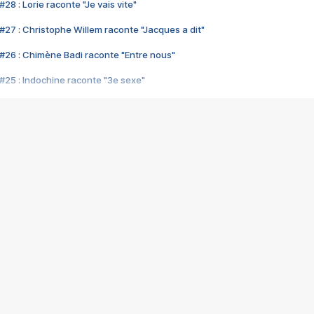
28 : Lorie raconte "Je vais vite"
#27 : Christophe Willem raconte "Jacques a dit"
#26 : Chimène Badi raconte "Entre nous"
#25 : Indochine raconte "3e sexe"
#24 : Zaho raconte "C'est chelou"
#23 : Patrick Bruel raconte "Au café des délices"
#22 : Kyo raconte "Le chemin"
#21 : Nolwenn Leroy raconte "Cassé"
#20 : Patrick Hernandez raconte "Born to be alive"
#19 : Lorie raconte "Près de moi"
#18 : Michael Jones raconte "A nos actes manqués" (avec Jean-Jacque
#17 : Khaled raconte "Aïcha"
#16 : Corneille raconte "Parce qu'on vient de loin"