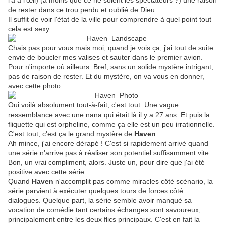
l'a à l'œil) (à moins que ce ne soient les spectateurs ?) une raison
de rester dans ce trou perdu et oublié de Dieu.
Il suffit de voir l'état de la ville pour comprendre à quel point tout
cela est sexy :
Chais pas pour vous mais moi, quand je vois ça, j'ai tout de suite
envie de boucler mes valises et sauter dans le premier avion.
Pour n'importe où ailleurs. Bref, sans un solide mystère intrigant,
pas de raison de rester. Et du mystère, on va vous en donner,
avec cette photo.
Oui voilà absolument tout-à-fait, c'est tout. Une vague
ressemblance avec une nana qui était là il y a 27 ans. Et puis la
fliquette qui est orpheline, comme ça elle est un peu irrationnelle.
C'est tout, c'est ça le grand mystère de
Haven
.
Ah mince, j'ai encore dérapé ! C'est si rapidement arrivé quand
une série n'arrive pas à réaliser son potentiel suffisamment vite...
Bon, un vrai compliment, alors. Juste un, pour dire que j'ai été
positive avec cette série.
Quand
Haven
n'accomplit pas comme miracles côté scénario, la
série parvient à exécuter quelques tours de forces côté
dialogues. Quelque part, la série semble avoir manqué sa
vocation de comédie tant certains échanges sont savoureux,
principalement entre les deux flics principaux. C'est en fait la