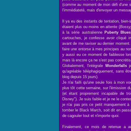
(comme au moment de mon défi d'une se
l'immédiateté, mais d'envoyer un messa
Il ya eu des instants de tentation, bien-
étaient plus ou moins en attente (
Bossy
à la série australienne
Puberty Blues
cartouches, je confesse avoir cliqué
avant de me raviser au dernier moment. I
faire une entorse à mes principes au n
y aussi eu ce moment de faiblesse lor
mais là encore ça ne s'est pas concrétis
Globalement, l'intégrale
Wonderfalls
p
qu'agréable téléphagiquement, sans êtr
blog depuis 15 jours).
Je n'ai failli qu'une seule fois à mon v
plus tôt cette semaine, sur l'émission 
(et étant proprement incapable de t
Disney"). Je suis faible et je ne le cont
je n'ai pas pris ce petit manquement à
tomber le Black March, soit dit en passan
de cagouler tout et n'importe quoi.
Finalement, ce mois de retenue a a