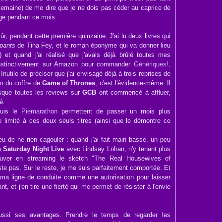
maine) de me dire que je ne dois pas céder au caprice de
ge pendant ce mois.
sûr, pendant cette première quinzaine. J'ai lu deux livres qui
pants
de Tina Fey, et le roman éponyme qui va donner lieu
) et quand j'ai réalisé que j'avais déjà brûlé toutes mes
 instinctivement sur Amazon pour commander
Génériques!
,
nutile de préciser que j'ai envisagé déjà à trois reprises de
om du coffre de
Game of Thrones
, c'est l'évidence-même. Il
sque toutes les reviews sur
GCB
ont commencé à affluer,
é.
uis le
Piemarathon
permettent de passer un mois plus
e limité à ces deux seuls titres (ainsi que le démontre ce
oeu de ne rien cagouler : quand j'ai fait main basse, un peu
du
Saturday Night Live
avec Lindsay Lohan, n'y tenant plus
rouver en streaming le sketch "The Real Housewives of
este pas. Sur le reste, je me suis parfaitement comportée. Et
 ma ligne de conduite comme une autorisation pour laisser
t, et j'en tire une fierté qui me permet de résister à l'envie
ussi ses avantages. Prendre le temps de regarder les