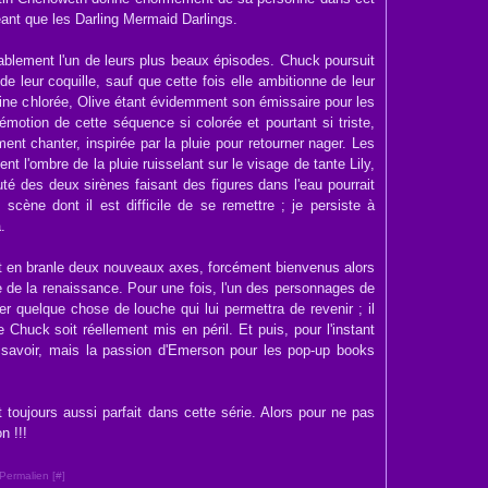
eant que les Darling Mermaid Darlings.
ablement l'un de leurs plus beaux épisodes. Chuck poursuit
de leur coquille, sauf que cette fois elle ambitionne de leur
ine chlorée, Olive étant évidemment son émissaire pour les
'émotion de cette séquence si colorée et pourtant si triste,
t chanter, inspirée par la pluie pour retourner nager. Les
nt l'ombre de la pluie ruisselant sur le visage de tante Lily,
é des deux sirènes faisant des figures dans l'eau pourrait
 scène dont il est difficile de se remettre ; je persiste à
.
met en branle deux nouveaux axes, forcément bienvenus alors
e de la renaissance. Pour une fois, l'un des personnages de
irer quelque chose de louche qui lui permettra de revenir ; il
e Chuck soit réellement mis en péril. Et puis, pour l'instant
savoir, mais la passion d'Emerson pour les pop-up books
 toujours aussi parfait dans cette série. Alors pour ne pas
n !!!
Permalien [
#
]