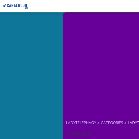
LADYTELEPHAGY
>
CATEGORIES
>
LADY
16 mars 2012