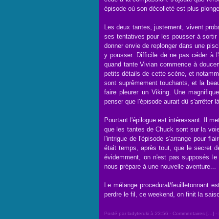
épisode où son décolleté est plus plong
Les deux tantes, justement, vivent prob
ses tentatives pour les pousser à sortir 
donner envie de replonger dans une pisc
y pousser. Difficile de ne pas céder à l
quand tante Vivian commence à doucemen
petits détails de cette scène, et notamme
sont suprêmement touchants, et la beaut
faire pleurer un Viking. Une magnifique
penser que l'épisode aurait dû s'arrêter là
Pourtant l'épilogue est intéressant. Il 
que les tantes de Chuck sont sur la voi
l'intrigue de l'épisode s'arrange pour fla
était temps, après tout, que le secret d
évidemment, on n'est pas supposés le 
nous prépare à une nouvelle aventure...
Le mélange procedural/feuilletonnant est
perdre le fil, ce weekend, on finit la saiso
Posté par ladyteruki à 23:56 -
Commentaires [
…
]
- 