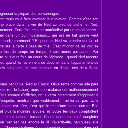
rogresser la plupart des personnages.
sont toujours à faire avancer leur relation. Comme c'est son
ne place dans la vie de Ned au pied de biche, et Ned,
ement. Cette fois cela se matérialise par un grand secret :
iel dans un but mystérieux... qui est en fait qu'elle veut
utre eh, carrément ? Et pourtant Ned va prendre sur lui, et
auté sur la carte à base de miel. C'est mignon de les voir se
ne fois de temps en temps, il soit moins paillasson. Par
te plusieurs fois au cours de l'épisode : quand Ned raconte
u quand ils reviennent se doucher dans l'appartement de
ois agaçante, ils sont mignons en diable, ces deux-là, en
 formé par Olive, Ned et Chuck. Olive tente comme elle peut
oeur (re: le baiser) mais son malaise est malheureusement
elle essaye d'afficher, on la verra notamment s'aggripper à
enquête, montrant que visiblement, il ne lui est pas facile
chose est sûre, c'est qu'elle est d'une bonne nature. Elle
nt plus la moindre jalousie, et toutes les deux complottent
in ; mieux encore, lorsque Chuck commencera à sangloter
on n'en est pas encore là !!!" l'avertit-elle, paniquée), elle
istin Chenoweth donne énormément de sa personne dans cet