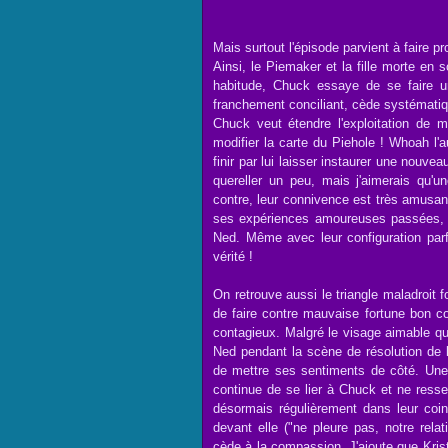
Mais surtout l'épisode parvient à faire p
Ainsi, le Piemaker et la fille morte en 
habitude, Chuck essaye de se faire u
franchement conciliant, cède systématiqu
Chuck veut étendre l'exploitation de m
modifier la carte du Piehole ! Whoah l'a
finir par lui laisser instaurer une nouve
quereller un peu, mais j'aimerais qu'u
contre, leur connivence est très amusan
ses expériences amoureuses passées, o
Ned. Même avec leur configuration parf
vérité !
On retrouve aussi le triangle maladroit
de faire contre mauvaise fortune bon c
contagieux. Malgré le visage aimable qu'
Ned pendant la scène de résolution de l'
de mettre ses sentiments de côté. Une 
continue de se lier à Chuck et ne resse
désormais régulièrement dans leur co
devant elle ("ne pleure pas, notre relati
cède à la compassion. J'ajoute que Kr