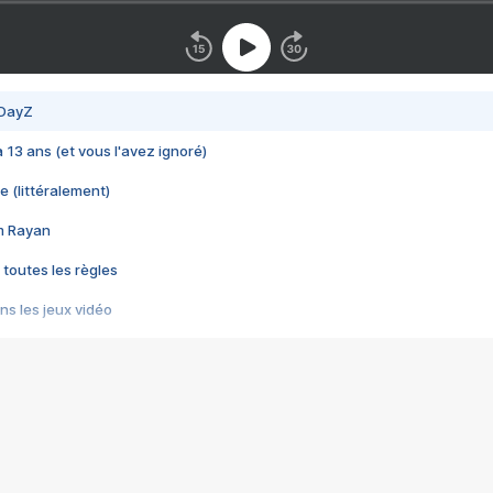
 DayZ
 a 13 ans (et vous l'avez ignoré)
e (littéralement)
im Rayan
 toutes les règles
s les jeux vidéo
us choquant de Rockstar ? - Le scandale BULLY
e plus moche de Steam
du RÊVE tourne au CAUCHEMAR
pendant 8 heures