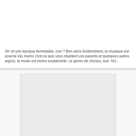
On vit une époque formidable, non ? Bon alors évidemment, la musique est
pourrie (du moins c'est ce que vous répètent vos parents et quelques autres
aigris), la mode est moins exubérante, ce genre de choses, bon. N'y
revenons pas, ça plus les histoires...