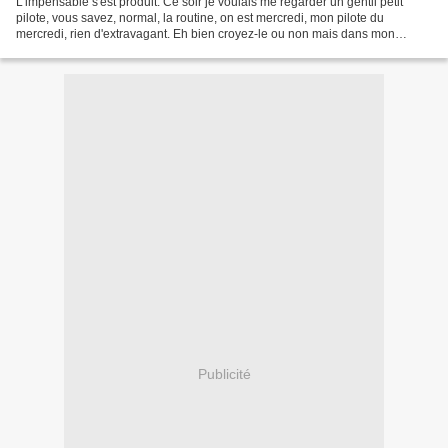
L'impensable s'est produit. Ce soir je voulais me regarder un gentil petit
pilote, vous savez, normal, la routine, on est mercredi, mon pilote du
mercredi, rien d'extravagant. Eh bien croyez-le ou non mais dans mon
dossier si clairement nommé -- Pilotes...
Publicité