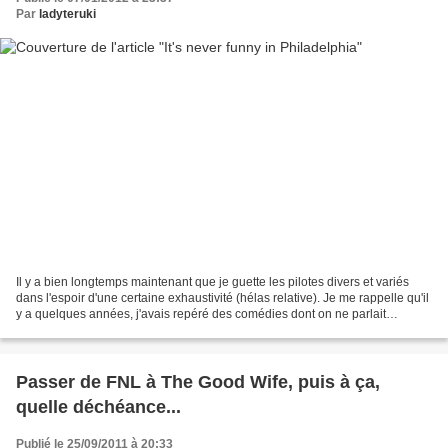
Par
ladyteruki
Il y a bien longtemps maintenant que je guette les pilotes divers et variés
dans l'espoir d'une certaine exhaustivité (hélas relative). Je me rappelle qu'il
y a quelques années, j'avais repéré des comédies dont on ne parlait
absolument pas les cercles...
Passer de FNL à The Good Wife, puis à ça,
quelle déchéance...
Publié le 25/09/2011 à 20:33