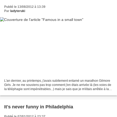
Publié le 13/08/2012 à 13:39
Par
ladyteruki
L'an dernier, au printemps, j'avais subitement entamé un marathon Gilmore
Girls. Je ne me souviens pas trop comment j'en étais arrivée là (les voies de
la téléphagie sont impénétrables...) mais je sais que je m'étais arrêtée à la
fin de la saison 3, tout...
It's never funny in Philadelphia
Publié le 07/01/2012 à 23:37