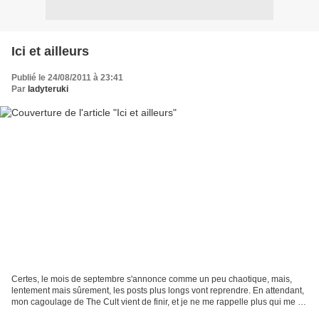
Ici et ailleurs
Publié le 24/08/2011 à 23:41
Par
ladyteruki
Certes, le mois de septembre s'annonce comme un peu chaotique, mais,
lentement mais sûrement, les posts plus longs vont reprendre. En attendant,
mon cagoulage de The Cult vient de finir, et je ne me rappelle plus qui me l'a
recommandé mais au vu des premières...