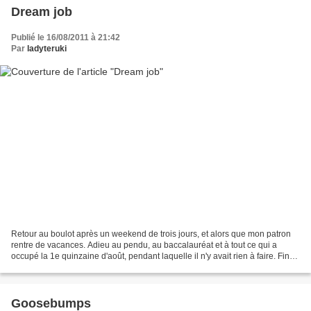
Dream job
Publié le 16/08/2011 à 21:42
Par
ladyteruki
Retour au boulot après un weekend de trois jours, et alors que mon patron
rentre de vacances. Adieu au pendu, au baccalauréat et à tout ce qui a
occupé la 1e quinzaine d'août, pendant laquelle il n'y avait rien à faire. Fin
de la rigolade. Les affaires...
Goosebumps