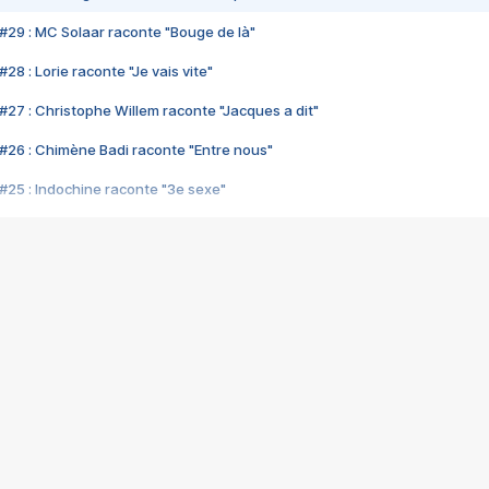
#29 : MC Solaar raconte "Bouge de là"
28 : Lorie raconte "Je vais vite"
#27 : Christophe Willem raconte "Jacques a dit"
#26 : Chimène Badi raconte "Entre nous"
#25 : Indochine raconte "3e sexe"
#24 : Zaho raconte "C'est chelou"
#23 : Patrick Bruel raconte "Au café des délices"
#22 : Kyo raconte "Le chemin"
#21 : Nolwenn Leroy raconte "Cassé"
#20 : Patrick Hernandez raconte "Born to be alive"
#19 : Lorie raconte "Près de moi"
#18 : Michael Jones raconte "A nos actes manqués" (avec Jean-Jacque