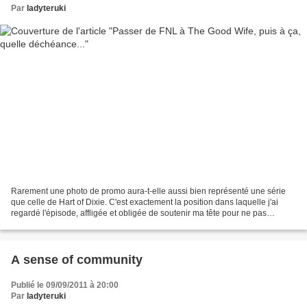
Par
ladyteruki
Rarement une photo de promo aura-t-elle aussi bien représenté une série
que celle de Hart of Dixie. C'est exactement la position dans laquelle j'ai
regardé l'épisode, affligée et obligée de soutenir ma tête pour ne pas
m'endormir, et j'avais une grande...
A sense of community
Publié le 09/09/2011 à 20:00
Par
ladyteruki