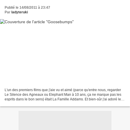
Publié le 14/08/2011 à 23:47
Par
ladyteruki
L'un des premiers films que j'aie vu et aimé (parce qu'entre nous, regarder
Le Silence des Agneaux ou Elephant Man à 10 ans, ça ne marque pas les
esprits dans le bon sens) était La Famille Addams. Et bien-sûr j'ai adoré le
deuxième film dans la foulée.Vous...