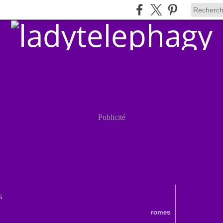
Publicité
S
romes