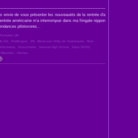
ès envie de vous présenter les nouveautés de la rentrée d'a
entrée américaine m'a interrompue dans ma fringale nippon
endances pilotovores...
Permalien [
#
]
y Girl
,
Challenged
,
JIN
,
Mama-san Volley de Tsukamaete
,
Real
hitorisama
,
Untouchable
,
Samurai High School
,
Tokyo DOGS
,
 Mitsuhiko
,
Otomen