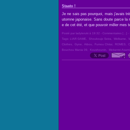
Staato !
Je ne sais pas pourquoi, mais j'avais tr
utomne japonaise. Sans doute parce la r
e de cet été, et que pouvoir mêler mes t
Posté par ladyteruki à 19:32 -
Commentaires [
…
]
- 
Tags:
LIAR GAME
,
Shoukoujo Seira
,
Welkame
,
M
Clothes
,
Gyne
,
Aibou
,
Fumou Chitai
,
ROMES
,
O
Bouchou Mania 09
,
Koushounin
,
Meitantei Asami