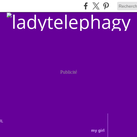
Publicité
RL
my girl