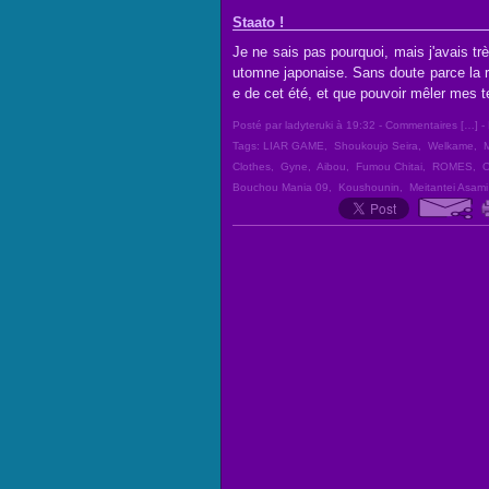
Staato !
Je ne sais pas pourquoi, mais j'avais tr
utomne japonaise. Sans doute parce la r
e de cet été, et que pouvoir mêler mes t
Posté par ladyteruki à 19:32 -
Commentaires [
…
]
- 
Tags:
LIAR GAME
,
Shoukoujo Seira
,
Welkame
,
M
Clothes
,
Gyne
,
Aibou
,
Fumou Chitai
,
ROMES
,
O
Bouchou Mania 09
,
Koushounin
,
Meitantei Asami