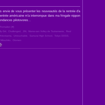
ès envie de vous présenter les nouveautés de la rentrée d'a
entrée américaine m'a interrompue dans ma fringale nippon
endances pilotovores...
Permalien [
#
]
y Girl
,
Challenged
,
JIN
,
Mama-san Volley de Tsukamaete
,
Real
hitorisama
,
Untouchable
,
Samurai High School
,
Tokyo DOGS
,
 Mitsuhiko
,
Otomen