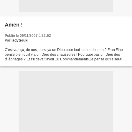
Amen !
Publié le 09/11/2007 à 22:52
Par
ladyteruki
C'est vrai ça, de nos jours, ya un Dieu pour tout le monde, non ? Fran Fine
pense bien qu'il y a un Dieu des chaussures ! Pourquoi pas un Dieu des
téléphages ? Et s'Il devait avoir 10 Commandements, je pense qu'ils seraient
de cet ordre : 1 - Je suis...