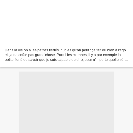
Dans la vie on a les petites fiertés inutiles qu'on peut : ça fait du bien à l'ego
et ça ne coûte pas grand'chose. Parmi les miennes, il y a par exemple la
petite fierté de savoir que je suis capable de dire, pour n'importe quelle série
qu'on me cite,...