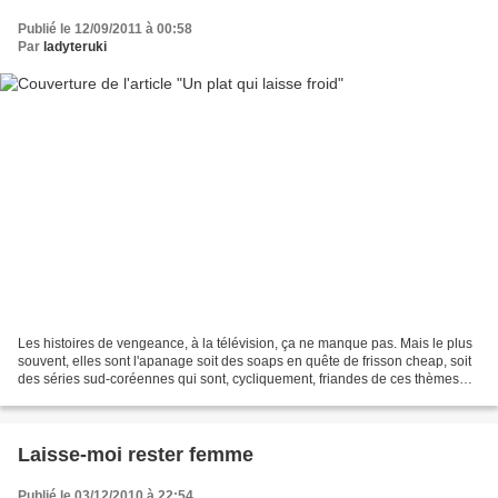
Publié le 12/09/2011 à 00:58
Par
ladyteruki
Les histoires de vengeance, à la télévision, ça ne manque pas. Mais le plus
souvent, elles sont l'apanage soit des soaps en quête de frisson cheap, soit
des séries sud-coréennes qui sont, cycliquement, friandes de ces thèmes
qui ont probablement quelque...
Laisse-moi rester femme
Publié le 03/12/2010 à 22:54