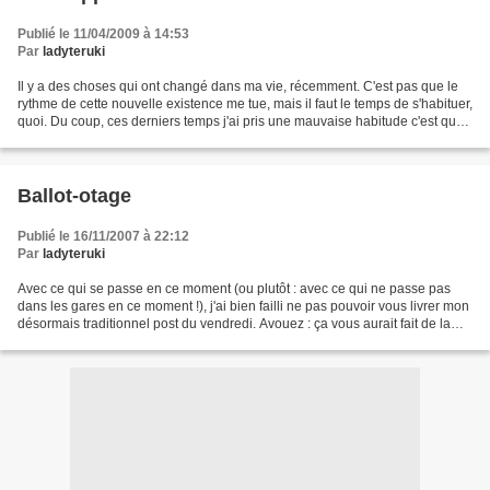
Publié le 11/04/2009 à 14:53
Par
ladyteruki
Il y a des choses qui ont changé dans ma vie, récemment. C'est pas que le
rythme de cette nouvelle existence me tue, mais il faut le temps de s'habituer,
quoi. Du coup, ces derniers temps j'ai pris une mauvaise habitude c'est que
quand je suis rentrée...
Ballot-otage
Publié le 16/11/2007 à 22:12
Par
ladyteruki
Avec ce qui se passe en ce moment (ou plutôt : avec ce qui ne passe pas
dans les gares en ce moment !), j'ai bien failli ne pas pouvoir vous livrer mon
désormais traditionnel post du vendredi. Avouez : ça vous aurait fait de la
peine... euh, bon, mentez...