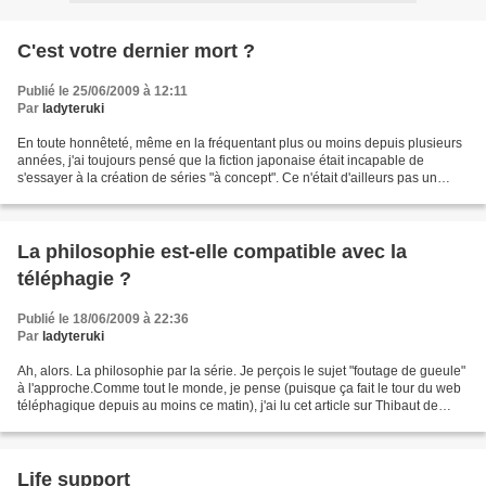
C'est votre dernier mort ?
Publié le 25/06/2009 à 12:11
Par
ladyteruki
En toute honnêteté, même en la fréquentant plus ou moins depuis plusieurs
années, j'ai toujours pensé que la fiction japonaise était incapable de
s'essayer à la création de séries "à concept". Ce n'était d'ailleurs pas un
reproche dans mon esprit, juste...
La philosophie est-elle compatible avec la
téléphagie ?
Publié le 18/06/2009 à 22:36
Par
ladyteruki
Ah, alors. La philosophie par la série. Je perçois le sujet "foutage de gueule"
à l'approche.Comme tout le monde, je pense (puisque ça fait le tour du web
téléphagique depuis au moins ce matin), j'ai lu cet article sur Thibaut de
Saint Maurice, qui parle...
Life support