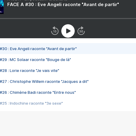
FACE A #30 : Eve Angeli raconte "Avant de partir"
#30 : Eve Angeli raconte "Avant de partir"
#29 : MC Solaar raconte "Bouge de là"
28 : Lorie raconte "Je vais vite"
#27 : Christophe Willem raconte "Jacques a dit"
#26 : Chimène Badi raconte "Entre nous"
#25 : Indochine raconte "3e sexe"
#24 : Zaho raconte "C'est chelou"
#23 : Patrick Bruel raconte "Au café des délices"