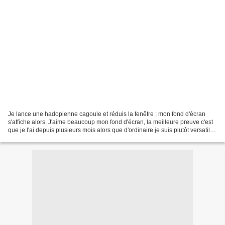
Je lance une hadopienne cagoule et réduis la fenêtre ; mon fond d'écran
s'affiche alors. J'aime beaucoup mon fond d'écran, la meilleure preuve c'est
que je l'ai depuis plusieurs mois alors que d'ordinaire je suis plutôt versatile
de ce côté-là. Vous savez...