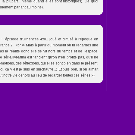
s la plupart... Même quand elles sont historiques). De quoi
ellement parlant au moins).
e : l'épisode d'Urgences 4x01 joué et diffusé à l'époque en
France 2...<br /> Mais à partir du moment où tu regardes une
 pas la réalité donc elle se vit hors du temps et de l'espace,
série/livre/film est "ancien" qu'on n'en profite pas, qu'il ne
otions, des réflexions, qui elles sont bien dans le présent.
i, ça y est je suis en surchauffe...) Et puis bon, si on aimait
rait notre vie dehors au lieu de regarder toutes ces séries ;-)