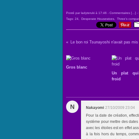
Posté par ladyteruki à 17:46 -
Commentaires [
…
]
- 
Tags:
24
,
Desperate Housewives
,
Three's compa
Le bon roi Tsunayoshi n'avait pas mis 
Gros blanc
Un plat qui
froid
N
Nakayomi
27/10/2009 23:04
Pour la date de création, effec
système pour mettre des dates
avec les étoiles est en effet as
à la fois hors du temps, comme