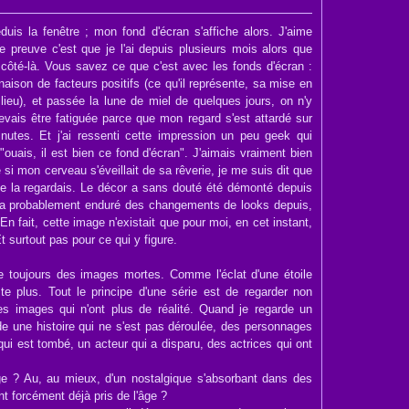
uis la fenêtre ; mon fond d'écran s'affiche alors. J'aime
 preuve c'est que je l'ai depuis plusieurs mois alors que
ce côté-là. Vous savez ce que c'est avec les fonds d'écran :
aison de facteurs positifs (ce qu'il représente, sa mise en
 lieu), et passée la lune de miel de quelques jours, on n'y
devais être fatiguée parce que mon regard s'est attardé sur
nutes. Et j'ai ressenti cette impression un peu geek qui
ouais, il est bien ce fond d'écran". J'aimais vraiment bien
si mon cerveau s'éveillait de sa rêverie, je me suis dit que
ù je la regardais. Le décor a sans douté été démonté depuis
e a probablement enduré des changements de looks depuis,
n fait, cette image n'existait que pour moi, en cet instant,
t surtout pas pour ce qui y figure.
e toujours des images mortes. Comme l'éclat d'une étoile
iste plus. Tout le principe d'une série est de regarder non
es images qui n'ont plus de réalité. Quand je regarde un
rde une histoire qui ne s'est pas déroulée, des personnages
qui est tombé, un acteur qui a disparu, des actrices qui ont
age ? Au, au mieux, d'un nostalgique s'absorbant dans des
nt forcément déjà pris de l'âge ?