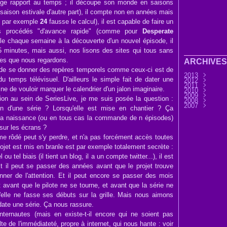
nge rapport au temps ; il découpe son monde en saisons
 saison estivale d'autre part), il compte non en années mais
e par exemple
24
fausse le calcul), il est capable de faire un
s procédés "d'avance rapide" (comme pour
Desperate
ttèle chaque semaine à la découverte d'un nouvel épisode, il
5 minutes, mais aussi, nos lisons des sites qui tous sans
des que nous regardons.
ARCHIVES
çon de se donner des repères temporels comme ceux-ci est de
2013
u temps télévisuel. D'ailleurs le simple fait de dater une
2012
Septembre
2011
Août
Décembre
(9)
ne de vouloir marquer le calendrier d'un jalon imaginaire.
2010
Juillet
Novembre
Décembre
(7)
2009
Juin
Octobre
Novembre
Décembre
(32)
(3
on au sein de SeriesLive, je me suis posée la question :
2008
Mai
Septembre
Octobre
Novembre
Décembre
(6)
(3
2007
Avril
Août
Septembre
Octobre
Novembre
Décembre
(11)
(25)
(4
on d'une série ? Lorsqu'elle est mise en chantier ? Ça
Mars
Juillet
Août
Septembre
Octobre
Novembre
Novembre
(30)
(7)
(13)
(2
Février
Juin
Juillet
Août
Septembre
Octobre
Octobre
(45)
(76)
(33)
(28
(3
(11
 sa naissance (ou en tous cas la commande de n épisodes)
Janvier
Mai
Juin
Juillet
Août
Septembre
Septembre
(37)
(15)
(37)
(44)
(31
Avril
Mai
Juin
Juillet
Août
Août
(14)
(33)
(36)
(28)
(1)
(45)
 sur les écrans ?
Mars
Avril
Mai
Juin
Juillet
Juillet
(32)
(58)
(33)
(41)
(25)
(17)
Février
Mars
Avril
Mai
Juin
Juin
(56)
(21)
(24)
(32)
(9)
(37
me rôdé peut s'y perdre, et n'a pas forcément accès toutes
Janvier
Février
Mars
Avril
Mai
Avril
(12)
(51)
(6)
(34)
(8)
(41
Janvier
Février
Mars
Avril
Mars
(1)
(12)
(18)
(29
(32
rojet est mis en branle est par exemple totalement secrète :
Janvier
Février
Février
(14
(22
(32
u tel biais (il tient un blog, il a un compte twitter...), il est
Janvier
Janvier
(60
(54
 Et il peut se passer des années avant que le projet trouve
nner de l'attention. Et il peut encore se passer des mois
 avant que le pilote ne se tourne, et avant que la série ne
u'elle ne fasse ses débuts sur la grille. Mais nous aimons
ate une série. Ça nous rassure.
nternautes (mais en existe-t-il encore qui ne soient pas
e de l'immédiateté, propre à internet, qui nous hante : voir