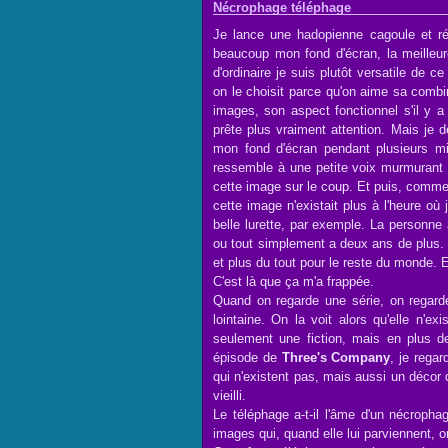
Nécrophage téléphage
Je lance une hadopienne cagoule et réd
beaucoup mon fond d'écran, la meilleure
d'ordinaire je suis plutôt versatile de 
on le choisit parce qu'on aime sa combin
images, son aspect fonctionnel s'il y a
prête plus vraiment attention. Mais je 
mon fond d'écran pendant plusieurs mi
ressemble à une petite voix murmurant "
cette image sur le coup. Et puis, comme 
cette image n'existait plus à l'heure o
belle lurette, par exemple. La personn
ou tout simplement a deux ans de plus. E
et plus du tout pour le reste du monde. E
C'est là que ça m'a frappée.
Quand on regarde une série, on regard
lointaine. On la voit alors qu'elle n'ex
seulement une fiction, mais en plus d
épisode de
Three's Company
, je rega
qui n'existent pas, mais aussi un décor 
vieilli.
Le téléphage a-t-il l'âme d'un nécroph
images qui, quand elle lui parviennent, o