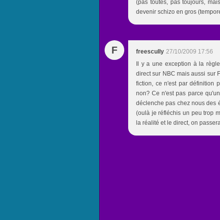
(pas toutes, pas toujours, mai
devenir schizo en gros (tempor
F
freescully
27/10/2009 17:56
Il y a une exception à la règl
direct sur NBC mais aussi sur 
fiction, ce n'est par définition
non? Ce n'est pas parce qu'une 
déclenche pas chez nous des ém
(oulà je réfléchis un peu trop mo
la réalité et le direct, on passe