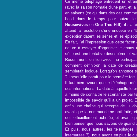
Ce même téléphage entretient un étra
(avec la saison normale d'une part, et la
en saisons (ce qui dans des cas comm
bond dans le temps pour suivre le
Housewives
ou
One Tree Hill
), il s'a
attend la résolution d'une enquête en 4
exception datent les séries et les épiso
En fait, j'ai l'impression que cette fa
nature à essayer d'organiser le chaos d
série est une tentative désespérée et vai
Récemment, en lien avec ma participati
comment définit-on la date de créati
semblerait logique. Lorsqu'on annonce
? Lorsqu'elle parait pour la première fois
Il faut bien avouer que le téléphage mê
ces informations. La date à laquelle le p
à moins de connaitre le scénariste par tel o
impossible de savoir qu'il a un projet.
enfin une chaîne qui accepte de lui do
avant que la commande ne soit faite, et
soit officiellement achetée, et avant q
bien penser que nous savons de quand d
Et puis, nous autres, les téléphages i
internautes
?), nous avons en plus le cult