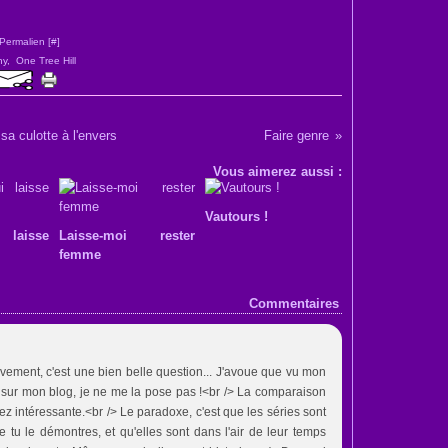
Permalien [
#
]
ny
,
One Tree Hill
sa culotte à l'envers
Faire genre
Vous aimerez aussi :
Vautours !
 laisse
Laisse-moi rester
femme
Commentaires
tivement, c'est une bien belle question... J'avoue que vu mon
 sur mon blog, je ne me la pose pas !<br /> La comparaison
sez intéressante.<br /> Le paradoxe, c'est que les séries sont
 tu le démontres, et qu'elles sont dans l'air de leur temps