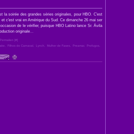
t la soirée des grandes séries originales, pour HBO. C'est
. et c'est vrai en Amérique du Sud. Ce dimanche 26 mai ser
occasion de le vérifier, puisque HBO Latino lance Sr. Ávila
oduction originale...
Permalien [
#
]
ake
,
Filhos do Carnaval
,
Lynch
,
Mulher de Fases
,
Preamar
,
Profugos
,