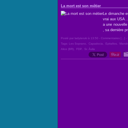
La mort est son métier
Le dimanche es
vrai aux USA..
a une nouvelle 
, sa dernière pr
Posté par ladyteruki à 13:50 -
Commentaires [
…
]
- 
Tags:
Les Soprano
,
Capadocia
,
Epitafios
,
Mandr
Alice (BR)
,
FDP
,
Sr. Ávila