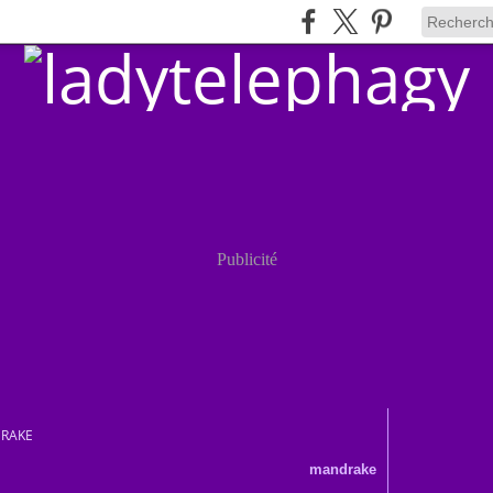
Publicité
RAKE
mandrake