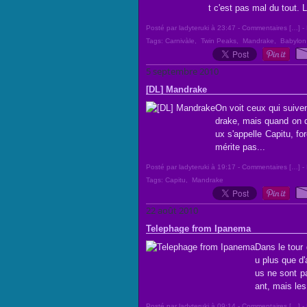
t c'est pas mal du tout. 
Posté par ladyteruki à 23:47 -
Commentaires [
…
]
- 
Tags:
Carnivàle
,
Twin Peaks
,
Mandrake
,
Babylon
5 septembre 2010
[DL] Mandrake
On voit ceux qui suiven
drake, mais quand on 
ux s'appelle Capitu, fo
mérite pas...
Posté par ladyteruki à 19:17 -
Commentaires [
…
]
- 
Tags:
Capitu
,
Mandrake
22 août 2010
Telephage from Ipanema
Dans le tour
u plus que d'
us ne sont p
ant, mais les 
Posté par ladyteruki à 09:14 -
Commentaires [
…
]
- 