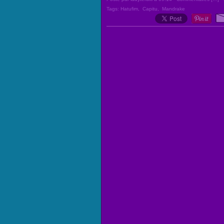
Tags:
Hatufim
,
Capitu
,
Mandrake