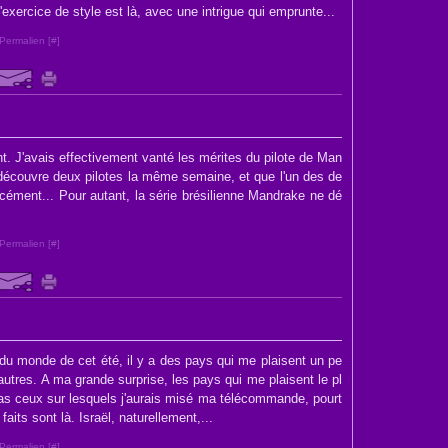
L'exercice de style est là, avec une intrigue qui emprunte...
Permalien [
#
]
t. J'avais effectivement vanté les mérites du pilote de Man
découvre deux pilotes la même semaine, et que l'un des de
rcément... Pour autant, la série brésilienne Mandrake ne dé
Permalien [
#
]
 du monde de cet été, il y a des pays qui me plaisent un pe
autres. A ma grande surprise, les pays qui me plaisent le pl
as ceux sur lesquels j'aurais misé ma télécommande, pourt
faits sont là. Israël, naturellement,...
Permalien [
#
]