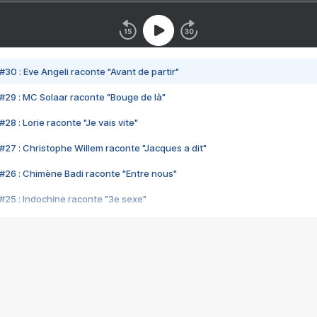
#30 : Eve Angeli raconte "Avant de partir"
#29 : MC Solaar raconte "Bouge de là"
28 : Lorie raconte "Je vais vite"
#27 : Christophe Willem raconte "Jacques a dit"
#26 : Chimène Badi raconte "Entre nous"
#25 : Indochine raconte "3e sexe"
#24 : Zaho raconte "C'est chelou"
#23 : Patrick Bruel raconte "Au café des délices"
#22 : Kyo raconte "Le chemin"
#21 : Nolwenn Leroy raconte "Cassé"