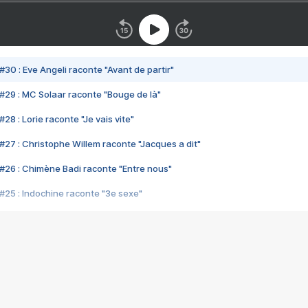
#30 : Eve Angeli raconte "Avant de partir"
#29 : MC Solaar raconte "Bouge de là"
28 : Lorie raconte "Je vais vite"
#27 : Christophe Willem raconte "Jacques a dit"
#26 : Chimène Badi raconte "Entre nous"
#25 : Indochine raconte "3e sexe"
#24 : Zaho raconte "C'est chelou"
#23 : Patrick Bruel raconte "Au café des délices"
#22 : Kyo raconte "Le chemin"
#21 : Nolwenn Leroy raconte "Cassé"