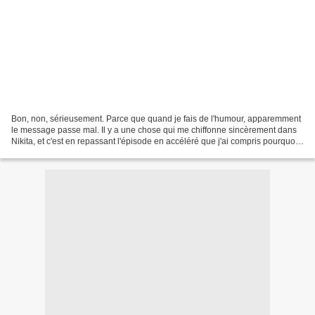
Bon, non, sérieusement. Parce que quand je fais de l'humour, apparemment
le message passe mal. Il y a une chose qui me chiffonne sincèrement dans
Nikita, et c'est en repassant l'épisode en accéléré que j'ai compris pourquoi.
Le problème ce n'est pas son...