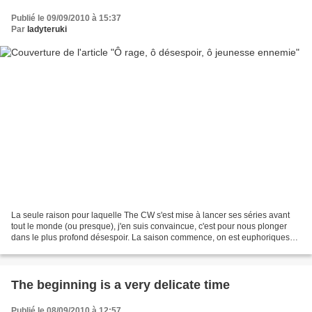
Publié le 09/09/2010 à 15:37
Par
ladyteruki
La seule raison pour laquelle The CW s'est mise à lancer ses séries avant
tout le monde (ou presque), j'en suis convaincue, c'est pour nous plonger
dans le plus profond désespoir. La saison commence, on est euphoriques
parce que tout semble possible,...
The beginning is a very delicate time
Publié le 08/09/2010 à 12:57