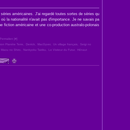
ries américaines. J'ai regardé toutes sortes de séries qu
ue où la nationalité n'avait pas d'importance. Je ne savais pa
une fiction américaine et une co-production australo-polonais
Permalien [
#
]
ion Planète Terre
,
Derrick
,
MacGyver
,
Un village français
,
Seigi no
o Maou no Shiro
,
Nankyoku Tairiku
,
Le Visiteur du Futur
,
Hénaut