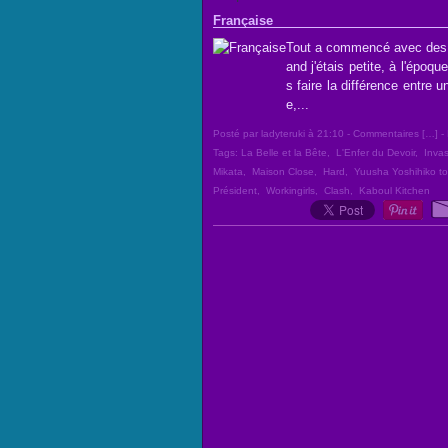
Française
Tout a commencé avec des sé
and j'étais petite, à l'époq
s faire la différence entre 
e,...
Posté par ladyteruki à 21:10 -
Commentaires [
…
]
- 
Tags:
La Belle et la Bête
,
L'Enfer du Devoir
,
Invas
Mikata
,
Maison Close
,
Hard
,
Yuusha Yoshihiko t
Président
,
Workingirls
,
Clash
,
Kaboul Kitchen