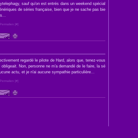
ladytelephagy, sauf qu'on est entrés dans un weekend spécial
nériques de séries française, bien que je ne sache pas bie
s...
Permalien [
#
]
effectivement regardé le pilote de Hard, alors que, tenez-vous
y obligeait. Non, personne ne m'a demandé de le faire, la sé
cune actu, et je n'ai aucune sympathie particulière...
Permalien [
#
]