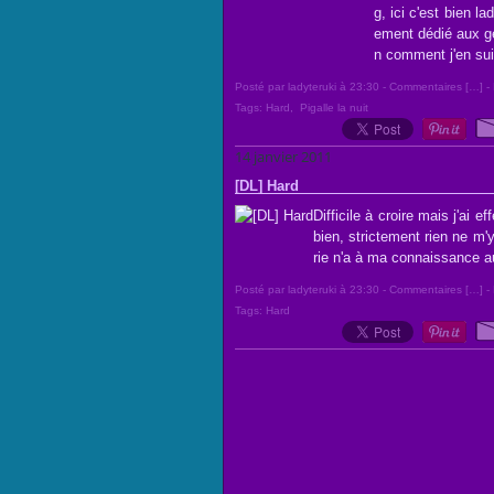
g, ici c'est bien 
ement dédié aux gé
n comment j'en sui
Posté par ladyteruki à 23:30 -
Commentaires [
…
]
- 
Tags:
Hard
,
Pigalle la nuit
14 janvier 2011
[DL] Hard
Difficile à croire mais j'ai 
bien, strictement rien ne m'
rie n'a à ma connaissance au
Posté par ladyteruki à 23:30 -
Commentaires [
…
]
- 
Tags:
Hard