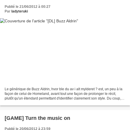
Publié le 21/06/2012 à 00:27
Par
ladyteruki
Le générique de Buzz Aldrin, hvor ble du av i alt mylderet ? est, un peu à la
façon de celui de Homeland, avant tout une façon de prolonger le récit,
plutôt qu'un étendard permettant d'identifier clairement son style. Du coup,
quand on connait le charme...
[GAME] Turn the music on
Publié le 20/06/2012 à 23:59