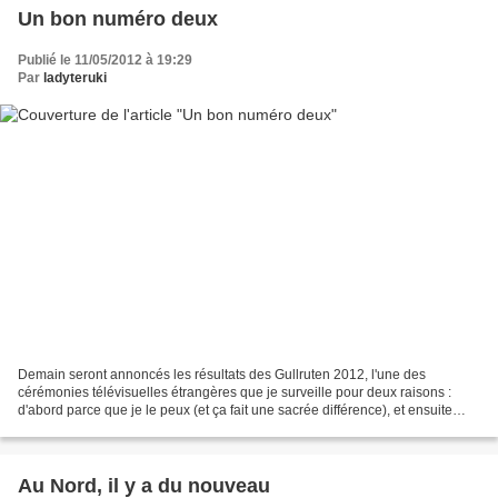
Un bon numéro deux
Publié le 11/05/2012 à 19:29
Par
ladyteruki
Demain seront annoncés les résultats des Gullruten 2012, l'une des
cérémonies télévisuelles étrangères que je surveille pour deux raisons :
d'abord parce que je le peux (et ça fait une sacrée différence), et ensuite
parce que la Norvège est certainement...
Au Nord, il y a du nouveau