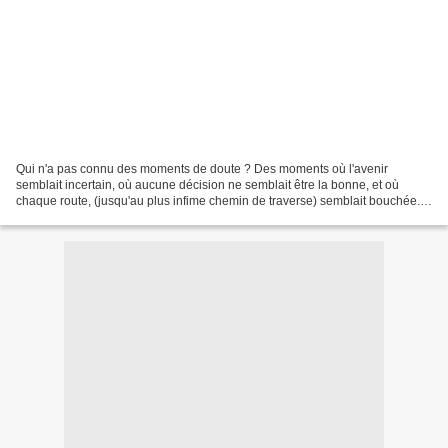
Qui n'a pas connu des moments de doute ? Des moments où l'avenir
semblait incertain, où aucune décision ne semblait être la bonne, et où
chaque route, (jusqu'au plus infime chemin de traverse) semblait bouchée. Il
y a eu des moments où, comme chacun,...