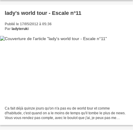
lady's world tour - Escale n°11
Publié le 17/05/2012 à 05:36
Par
ladyteruki
Ca fait déjà quinze jours qu'on n'a pas eu de world tour et comme
d'habitude, c'est quand on a le moins de temps qu'il tombe le plus de news.
Vous vous rendez pas compte, avec le boulot que j'ai, je peux pas me
permettre de vous... de... quoi ? C'est...