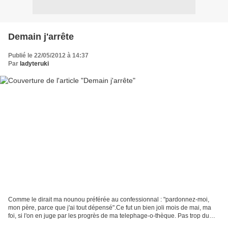
Demain j'arrête
Publié le 22/05/2012 à 14:37
Par
ladyteruki
Comme le dirait ma nounou préférée au confessionnal : "pardonnez-moi,
mon père, parce que j'ai tout dépensé".Ce fut un bien joli mois de mai, ma
foi, si l'on en juge par les progrès de ma telephage-o-thèque. Pas trop du
côté de mes affaires financières,...