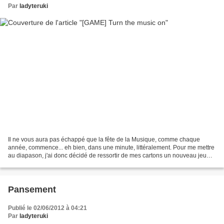
Par
ladyteruki
Il ne vous aura pas échappé que la fête de la Musique, comme chaque
année, commence... eh bien, dans une minute, littéralement. Pour me mettre
au diapason, j'ai donc décidé de ressortir de mes cartons un nouveau jeu
des génériques, un jeu que je ne vous...
Pansement
Publié le 02/06/2012 à 04:21
Par
ladyteruki