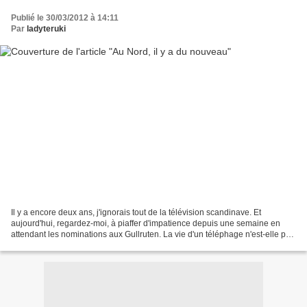
Publié le 30/03/2012 à 14:11
Par
ladyteruki
Il y a encore deux ans, j'ignorais tout de la télévision scandinave. Et
aujourd'hui, regardez-moi, à piaffer d'impatience depuis une semaine en
attendant les nominations aux Gullruten. La vie d'un téléphage n'est-elle pas
une chose formidable ? Alors...