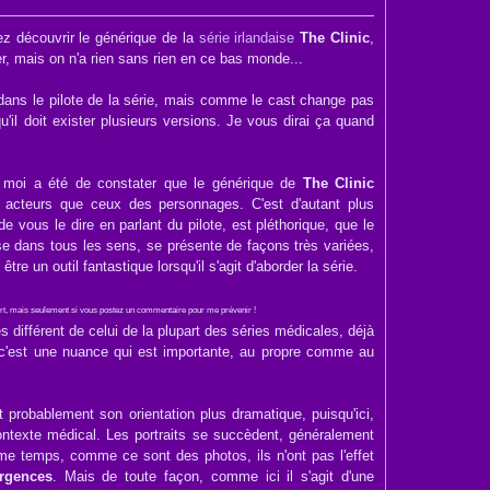
z découvrir le générique de la
série irlandaise
The Clinic
,
iter, mais on n'a rien sans rien en ce bas monde...
 dans le pilote de la série, mais comme le cast change pas
'il doit exister plusieurs versions. Je vous dirai ça quand
r moi a été de constater que le générique de
The Clinic
 acteurs que ceux des personnages. C'est d'autant plus
 de vous le dire en parlant du pilote, est pléthorique, que le
se dans tous les sens, se présente de façons très variées,
être un outil fantastique lorsqu'il s'agit d'aborder la série.
mort, mais seulement si vous postez un commentaire pour me prévenir !
s différent de celui de la plupart des séries médicales, déjà
n, c'est une nuance qui est importante, au propre comme au
t probablement son orientation plus dramatique, puisqu'ici,
contexte médical. Les portraits se succèdent, généralement
me temps, comme ce sont des photos, ils n'ont pas l'effet
rgences
. Mais de toute façon, comme ici il s'agit d'une