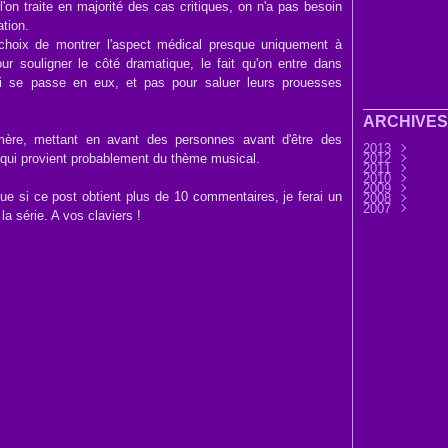
l'on traite en majorité des cas critiques, on n'a pas besoin
ation.
choix de montrer l'aspect médical presque uniquement à
ur souligner le côté dramatique, le fait qu'on entre dans
ui se passe en eux, et pas pour saluer leurs prouesses
ARCHIVES
mère, mettant en avant des personnes avant d'être des
2013
 qui provient probablement du thème musical.
2012
Septembre
2011
Août
Décembre
(9)
2010
Juillet
Novembre
Décembre
(7)
2009
Juin
Octobre
Novembre
Décembre
(32)
(3
e si ce post obtient plus de 10 commentaires, je ferai un
2008
Mai
Septembre
Octobre
Novembre
Décembre
(6)
(3
2007
Avril
Août
Septembre
Octobre
Novembre
Décembre
(11)
(25)
(4
la série. A vos claviers !
Mars
Juillet
Août
Septembre
Octobre
Novembre
Novembre
(30)
(7)
(13)
(2
Février
Juin
Juillet
Août
Septembre
Octobre
Octobre
(45)
(76)
(33)
(28
(3
(11
Janvier
Mai
Juin
Juillet
Août
Septembre
Septembre
(37)
(15)
(37)
(44)
(31
Avril
Mai
Juin
Juillet
Août
Août
(14)
(33)
(36)
(28)
(1)
(45)
Mars
Avril
Mai
Juin
Juillet
Juillet
(32)
(58)
(33)
(41)
(25)
(17)
Février
Mars
Avril
Mai
Juin
Juin
(56)
(21)
(24)
(32)
(9)
(37
Janvier
Février
Mars
Avril
Mai
Avril
(12)
(51)
(6)
(34)
(8)
(41
Janvier
Février
Mars
Avril
Mars
(1)
(12)
(18)
(29
(32
Janvier
Février
Février
(14
(22
(32
Janvier
Janvier
(60
(54