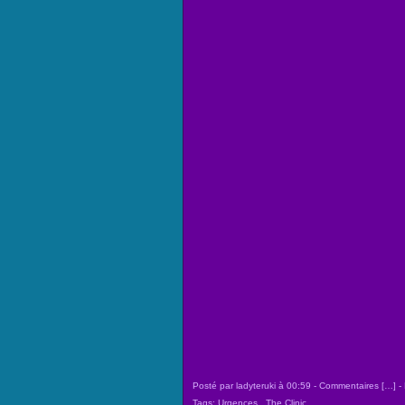
Posté par ladyteruki à 00:59 -
Commentaires [
…
]
- 
Tags:
Urgences
,
The Clinic