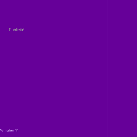
Publicité
Permalien [
#
]