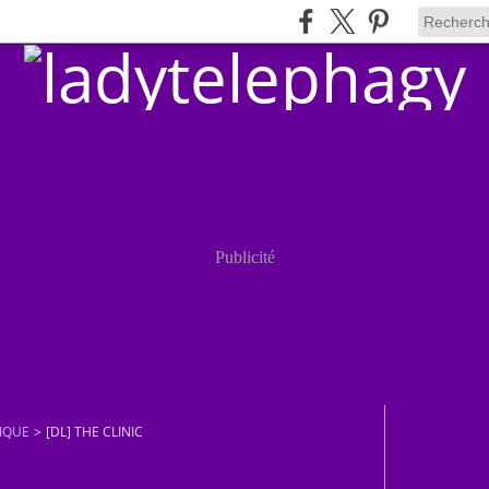
Publicité
IQUE
>
[DL] THE CLINIC