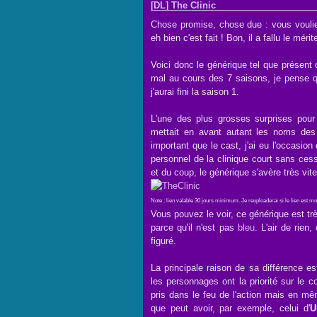
[DL] The Clinic
Chose promise, chose due : vous voulie
eh bien c'est fait ! Bon, il a fallu le mér
Voici donc le générique tel que présent
mal au cours des 7 saisons, je pense qu
j'aurai fini la saison 1.
L'une des plus grosses surprises pou
mettait en avant autant les noms des
important que le cast, j'ai eu l'occasion
personnel de la clinique court sans ces
et du coup, le générique s'avère très vite 
Note : lien valable 30 jours minimum. Je reuploaderai si le lien est 
Vous pouvez le voir, ce générique est trè
parce qu'il n'est pas
bleu
. L'air de rie
figuré.
La principale raison de sa différence es
les personnages ont la priorité sur le 
pris dans le feu de l'action mais en mê
que peut avoir, par exemple, celui d'
U