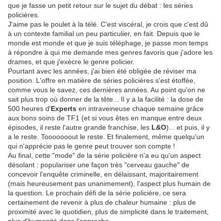
que je fasse un petit retour sur le sujet du débat : les séries
policières.
J'aime pas le poulet à la télé. C'est viscéral, je crois que c'est dû
à un contexte familial un peu particulier, en fait. Depuis que le
monde est monde et que je suis téléphage, je passe mon temps
à répondre à qui me demande mes genres favoris que j'adore les
drames, et que j'exècre le genre policier.
Pourtant avec les années, j'ai bien été obligée de réviser ma
position. L'offre en matière de séries policières s'est étoffée,
comme vous le savez, ces dernières années. Au point qu'on ne
sait plus trop où donner de la tête... Il y a la facilité : la dose de
500 heures d'
Experts
en intraveineuse chaque semaine grâce
aux bons soins de TF1 (et si vous êtes en manque entre deux
épisodes, il reste l'autre grande franchise, les
L&O
)... et puis, il y
a le reste. Tooooooout le reste. Et finalement, même quelqu'un
qui n'apprécie pas le genre peut trouver son compte !
Au final, cette "mode" de la série policière n'a eu qu'un aspect
désolant : populariser une façon très "cerveau gauche" de
concevoir l'enquête criminelle, en délaissant, majoritairement
(mais heureusement pas unanimement), l'aspect plus humain de
la question. Le prochain défi de la série policière, ce sera
certainement de revenir à plus de chaleur humaine : plus de
proximité avec le quotidien, plus de simplicité dans le traitement,