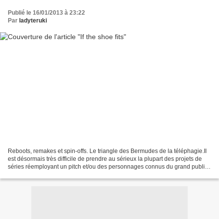
Publié le 16/01/2013 à 23:22
Par
ladyteruki
Reboots, remakes et spin-offs. Le triangle des Bermudes de la téléphagie.Il
est désormais très difficile de prendre au sérieux la plupart des projets de
séries réemployant un pitch et/ou des personnages connus du grand public.
Et si, avant, les networks...