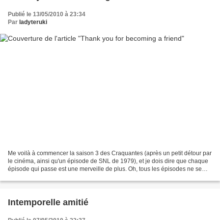
Publié le 13/05/2010 à 23:34
Par
ladyteruki
Me voilà à commencer la saison 3 des Craquantes (après un petit détour par
le cinéma, ainsi qu'un épisode de SNL de 1979), et je dois dire que chaque
épisode qui passe est une merveille de plus. Oh, tous les épisodes ne se
valent pas, bien-sûr. Mais il...
Intemporelle amitié