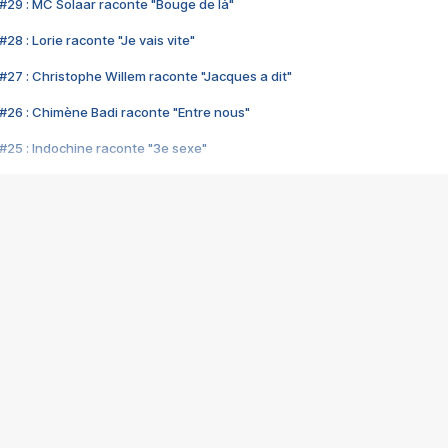
#29 : MC Solaar raconte "Bouge de là"
28 : Lorie raconte "Je vais vite"
#27 : Christophe Willem raconte "Jacques a dit"
#26 : Chimène Badi raconte "Entre nous"
#25 : Indochine raconte "3e sexe"
#24 : Zaho raconte "C'est chelou"
#23 : Patrick Bruel raconte "Au café des délices"
#22 : Kyo raconte "Le chemin"
#21 : Nolwenn Leroy raconte "Cassé"
#20 : Patrick Hernandez raconte "Born to be alive"
#19 : Lorie raconte "Près de moi"
#18 : Michael Jones raconte "A nos actes manqués" (avec Jean-Jacque
#17 : Khaled raconte "Aïcha"