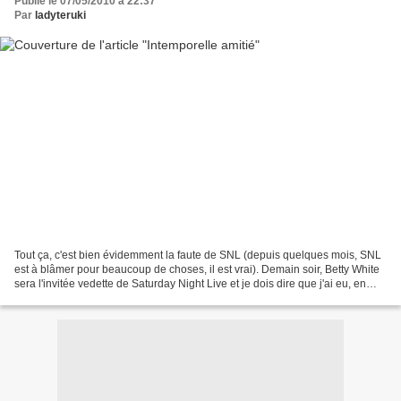
Publié le 07/05/2010 à 22:37
Par
ladyteruki
Tout ça, c'est bien évidemment la faute de SNL (depuis quelques mois, SNL
est à blâmer pour beaucoup de choses, il est vrai). Demain soir, Betty White
sera l'invitée vedette de Saturday Night Live et je dois dire que j'ai eu, en
l'apprenant il y a quelques...