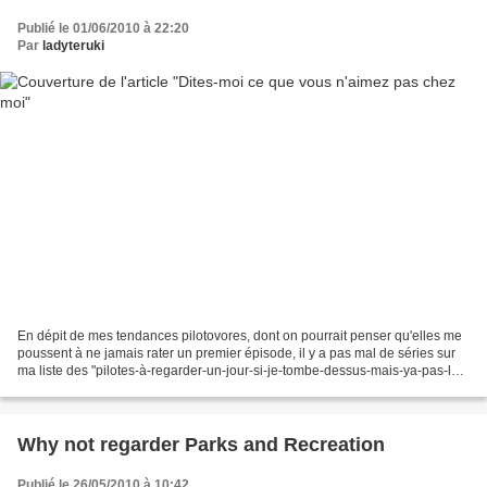
Publié le 01/06/2010 à 22:20
Par
ladyteruki
En dépit de mes tendances pilotovores, dont on pourrait penser qu'elles me
poussent à ne jamais rater un premier épisode, il y a pas mal de séries sur
ma liste des "pilotes-à-regarder-un-jour-si-je-tombe-dessus-mais-ya-pas-le-
feu", principalement quand...
Why not regarder Parks and Recreation
Publié le 26/05/2010 à 10:42