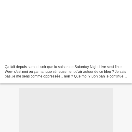
Ça fait depuis samedi soir que la saison de Saturday Night Live s'est finie.
Wow, c'est moi où ça manque sérieusement d'air autour de ce blog ? Je sais
pas, je me sens comme oppressée... non ? Que moi ? Bon bah je continue.
J'en étais où ? Oui : SNL ne...