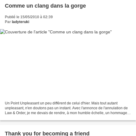
Comme un clang dans la gorge
Publié le 15/05/2010 à 02:39
Par
ladyteruki
Un Point Unpleasant un peu différent de celui d'hier. Mais tout autant
unpleasant, n'en doutons pas un instant. Avec l'annonce de l'annulation de
Law & Order, je me devais de rendre, à mon humble échelle, un hommage à
cette série qui, à mon sens, fait...
Thank you for becoming a friend