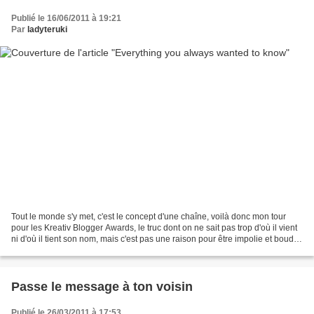
Publié le 16/06/2011 à 19:21
Par
ladyteruki
Tout le monde s'y met, c'est le concept d'une chaîne, voilà donc mon tour
pour les Kreativ Blogger Awards, le truc dont on ne sait pas trop d'où il vient
ni d'où il tient son nom, mais c'est pas une raison pour être impolie et bouder,
pas vrai ?Merci...
Passe le message à ton voisin
Publié le 26/03/2011 à 17:53