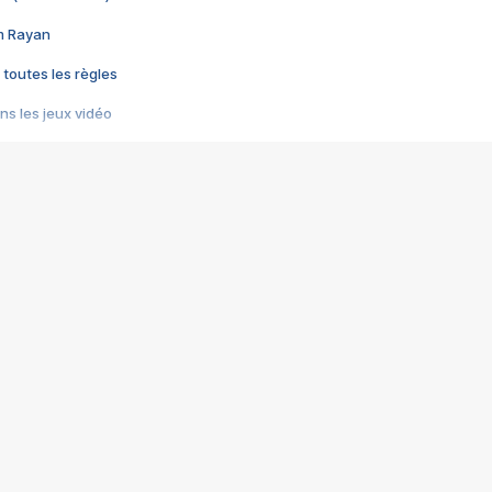
im Rayan
 toutes les règles
s les jeux vidéo
us choquant de Rockstar ? - Le scandale BULLY
e plus moche de Steam
du RÊVE tourne au CAUCHEMAR
pendant 8 heures
it… à tort
umiliés par un jeu vidéo
ire - Final Fantasy 8
ti un empire - Age of Empires
story DOFUS