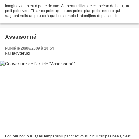
Imaginez du bleu à perte de vue. Au beau milieu de cet océan de bleu, un
petit point vert. Et sur ce point, quelques points plus petits encore qui
s'agitent.Voilà un peu ce à quoi ressemble Hatomijima depuis le ciel.
Hatomijima est le nom de l'île fictive...
Assaisonné
Publié le 20/06/2009 à 10:54
Par
ladyteruki
Bonjour bonjour ! Quel temps fait-il par chez vous ? Ici il fait pas beau, c'est