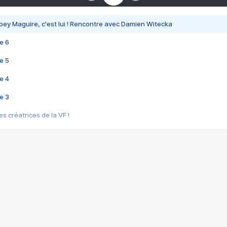
bey Maguire, c'est lui ! Rencontre avec Damien Witecka
e 6
e 5
e 4
e 3
s créatrices de la VF !
e 2
e 1
e Mektoub My Love arrive enfin ! Rencontre avec Shaïn Boumedine et Sal
i : après Toni en famille
elle réalise le bouleversant Dites lui que je l'aime
ais ! Rencontre autour de Vie privée de Rebecca Zlotowski