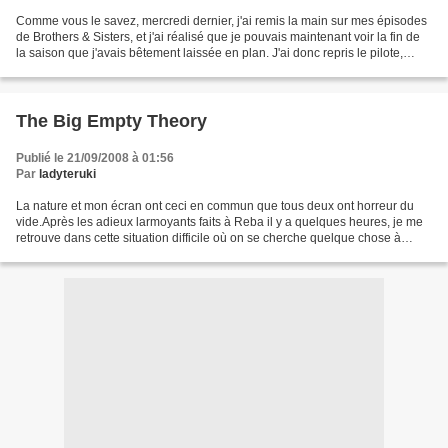
Comme vous le savez, mercredi dernier, j'ai remis la main sur mes épisodes
de Brothers & Sisters, et j'ai réalisé que je pouvais maintenant voir la fin de
la saison que j'avais bêtement laissée en plan. J'ai donc repris le pilote,
repris tous les épisodes...
The Big Empty Theory
Publié le 21/09/2008 à 01:56
Par
ladyteruki
La nature et mon écran ont ceci en commun que tous deux ont horreur du
vide.Après les adieux larmoyants faits à Reba il y a quelques heures, je me
retrouve dans cette situation difficile où on se cherche quelque chose à
regarder en sachant qu'on va mettre...