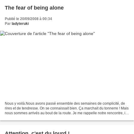
The fear of being alone
Publié le 20/09/2008 à 00:34
Par
ladyteruki
Nous y voilà.Nous avons passé ensemble des semaines de complicité, de
rires et de tendresse. On se connaissait bien. Ça marchait du tonnerre ! Mais
nous sommes arrivés au bout de la route. Je me rappelle notre rencontre, il y
a 20 mois de ça. Au premier...
Attention, c'est du lourd !