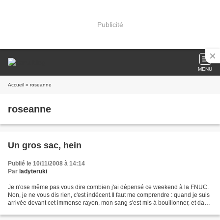
Publicité
MENU
Accueil
» roseanne
roseanne
Un gros sac, hein
Publié le 10/11/2008 à 14:14
Par
ladyteruki
Je n'ose même pas vous dire combien j'ai dépensé ce weekend à la FNUC.
Non, je ne vous dis rien, c'est indécent.Il faut me comprendre : quand je suis
arrivée devant cet immense rayon, mon sang s'est mis à bouillonner, et dans
ma poitrine, mon coeur s'est...