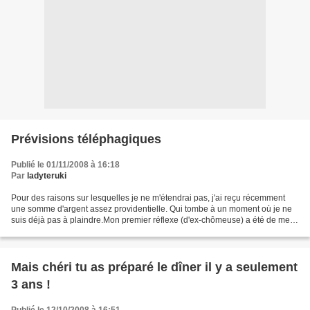
Prévisions téléphagiques
Publié le 01/11/2008 à 16:18
Par
ladyteruki
Pour des raisons sur lesquelles je ne m'étendrai pas, j'ai reçu récemment
une somme d'argent assez providentielle. Qui tombe à un moment où je ne
suis déjà pas à plaindre.Mon premier réflexe (d'ex-chômeuse) a été de me
dire que j'allais mettre cet argent...
Mais chéri tu as préparé le dîner il y a seulement
3 ans !