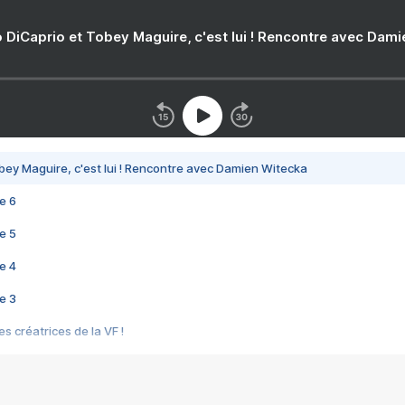
 DiCaprio et Tobey Maguire, c'est lui ! Rencontre avec Dam
bey Maguire, c'est lui ! Rencontre avec Damien Witecka
e 6
e 5
e 4
e 3
s créatrices de la VF !
e 2
e 1