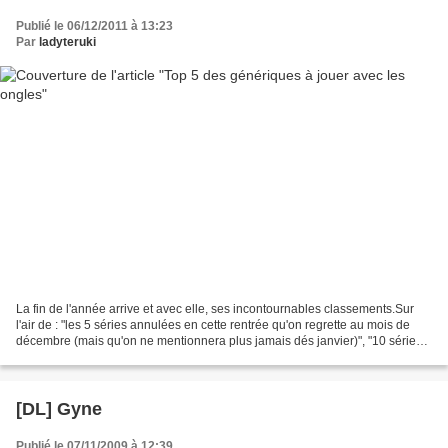
Publié le 06/12/2011 à 13:23
Par
ladyteruki
La fin de l'année arrive et avec elle, ses incontournables classements.Sur
l'air de : "les 5 séries annulées en cette rentrée qu'on regrette au mois de
décembre (mais qu'on ne mentionnera plus jamais dés janvier)", "10 séries
incontournables (parce que...
[DL] Gyne
Publié le 07/11/2009 à 12:39