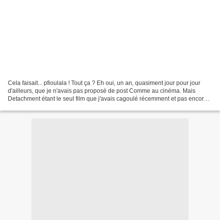
Cela faisait... pfioulala ! Tout ça ? Eh oui, un an, quasiment jour pour jour
d'ailleurs, que je n'avais pas proposé de post Comme au cinéma. Mais
Detachment étant le seul film que j'avais cagoulé récemment et pas encore
vu, le mois de Black March semblait...