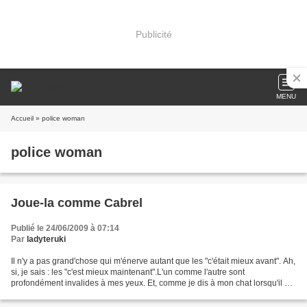
Publicité
MENU
Accueil
» police woman
police woman
Joue-la comme Cabrel
Publié le 24/06/2009 à 07:14
Par
ladyteruki
Il n'y a pas grand'chose qui m'énerve autant que les "c'était mieux avant". Ah,
si, je sais : les "c'est mieux maintenant".L'un comme l'autre sont
profondément invalides à mes yeux. Et, comme je dis à mon chat lorsqu'il me
harcèle alors qu'il reste des...