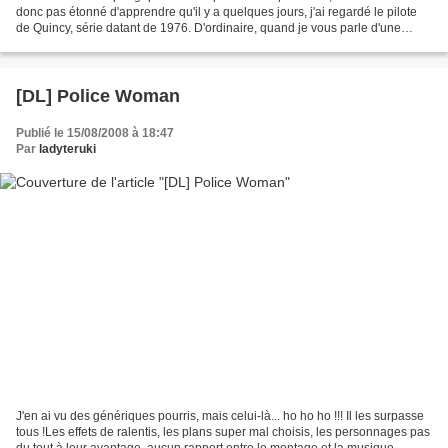
donc pas étonné d'apprendre qu'il y a quelques jours, j'ai regardé le pilote
de Quincy, série datant de 1976. D'ordinaire, quand je vous parle d'une
vieille série, c'est avec en tête...
[DL] Police Woman
Publié le 15/08/2008 à 18:47
Par
ladyteruki
J'en ai vu des génériques pourris, mais celui-là... ho ho ho !!! Il les surpasse
tous !Les effets de ralentis, les plans super mal choisis, les personnages pas