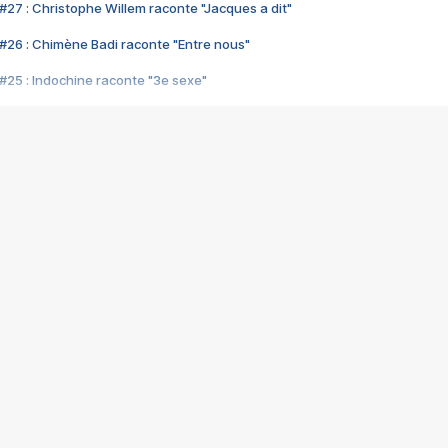
#27 : Christophe Willem raconte "Jacques a dit"
#26 : Chimène Badi raconte "Entre nous"
#25 : Indochine raconte "3e sexe"
#24 : Zaho raconte "C'est chelou"
#23 : Patrick Bruel raconte "Au café des délices"
#22 : Kyo raconte "Le chemin"
#21 : Nolwenn Leroy raconte "Cassé"
#20 : Patrick Hernandez raconte "Born to be alive"
#19 : Lorie raconte "Près de moi"
#18 : Michael Jones raconte "A nos actes manqués" (avec Jean-Jacque
#17 : Khaled raconte "Aïcha"
#16 : Corneille raconte "Parce qu'on vient de loin"
#15 : Indochine raconte "L'aventurier"