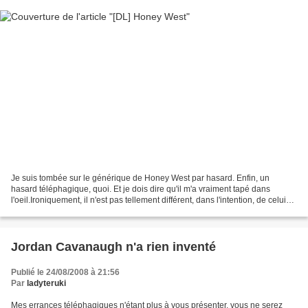
Je suis tombée sur le générique de Honey West par hasard. Enfin, un
hasard téléphagique, quoi. Et je dois dire qu'il m'a vraiment tapé dans
l'oeil.Ironiquement, il n'est pas tellement différent, dans l'intention, de celui
de Police Woman dont on a déjà...
Jordan Cavanaugh n'a rien inventé
Publié le 24/08/2008 à 21:56
Par
ladyteruki
Mes errances téléphagiques n'étant plus à vous présenter, vous ne serez