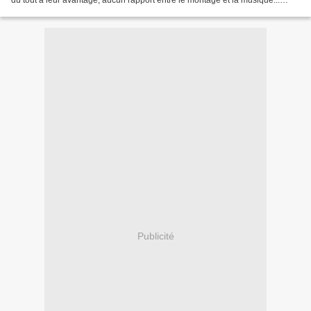
du tout à leur avantage, aucun rapport entre le montage et la musique...
TOUT FAUX ! Note :...
Publicité