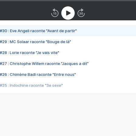
#30 : Eve Angeli raconte "Avant de partir"
#29 : MC Solaar raconte "Bouge de là"
28 : Lorie raconte "Je vais vite"
#27 : Christophe Willem raconte "Jacques a dit"
#26 : Chimène Badi raconte "Entre nous"
#25 : Indochine raconte "3e sexe"
#24 : Zaho raconte "C'est chelou"
#23 : Patrick Bruel raconte "Au café des délices"
#22 : Kyo raconte "Le chemin"
#21 : Nolwenn Leroy raconte "Cassé"