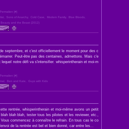
Permalien [
#
]
ist
,
Sons of Anarchy
,
Cold Case
,
Modern Family
,
Blue Bloods
,
,
Beauty and the Beast (2012)
 de septembre, et c'est officiellement le moment pour des c
émarrer. Peut-être pas des centaines, admettons. Mais c'e
lequel notre défi va s'intensifier. whisperintherain et moi-m
Permalien [
#
]
mal
,
Ben and Kate
,
Guys with Kids
ette rentrée, whisperintherain et moi-même avons un petit
, blah blah blah, tester tous les pilotes et les reviewer, etc.,
 Vous commencez à connaître le refrain. En tous cas le co
'envoi de la rentrée est bel et bien donné, car entre les...