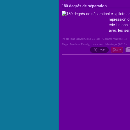
180 degrés de séparation
Le #pilotmara
mpression qu
érie britanni
avec les sér
Posté par ladyteruki à 13:48 -
Commentaires [
…
]
- 
Tags:
Modern Family
,
Love and Marriage (2013)