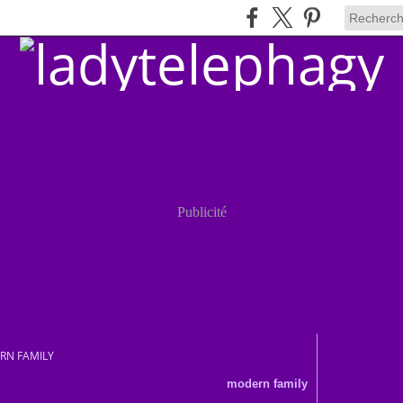
Publicité
RN FAMILY
modern family