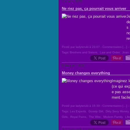
1 mars 2010
Ne riez pas, ça pourrait vous arriver
Je
de
s 
no
re
Posté par ladyteruki à 23:07 -
Commentaires [
…
]
- 
Tags:
Brothers and Sisters
,
Law and Order
,
Joan 
8 février 2010
Money changes everything
Imaginez le
(ce qui ex
e pas assez
ment facile
Posté par ladyteruki à 15:39 -
Commentaires [
…
]
- 
Tags:
Les Experts
,
Gossip Girl
,
Dirty Sexy Money
Girls
,
Royal Pains
,
The Wire
,
Modern Family
,
Lif
27 septembre 2009