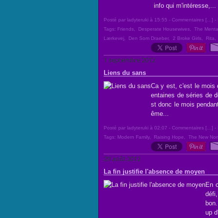
info qui m'intéresse,...
Posté par ladyteruki à 15:55 -
Commentaires [
…
]
- 
Tags:
Friends
,
Desperate Housewives
,
The Mental
Lærkevej
,
Den Som Draeber
,
2 Broke Girls
,
Rita
1 septembre 2012
Liens du sans
Ca y est, c'est le mois
entaines de séries de d
st donc le mois pendant 
ême...
Posté par ladyteruki à 02:07 -
Commentaires [
…
]
- 
Tags:
Modern Family
,
Raising Hope
,
The New Nor
29 août 2012
La fin justifie l'absence de moyen
En c
défi
bon.
up d