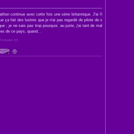
thon continue avec cette fois une série britannique. J'ai l'i
e ça fait des lustres que je n'ai pas regardé de pilote de s
que ; je ne sais pas trop pourquoi, au juste, j'ai tant de mal
ies de ce pays, quand...
Permalien [
#
]