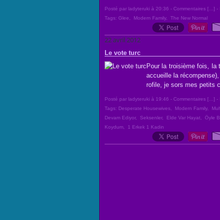
Posté par ladyteruki à 20:36 -
Commentaires [
…
]
- 
Tags:
Glee
,
Modern Family
,
The New Normal
22 avril 2012
Le vote turc
Pour la troisième fois, la
accueille la récompense)
rofile, je sors mes petits
Posté par ladyteruki à 19:46 -
Commentaires [
…
]
- 
Tags:
Desperate Housewives
,
Modern Family
,
Muh
Devam Ediyor
,
Seksenler
,
Elde Var Hayat
,
Öyle B
Koydum
,
1 Erkek 1 Kadin