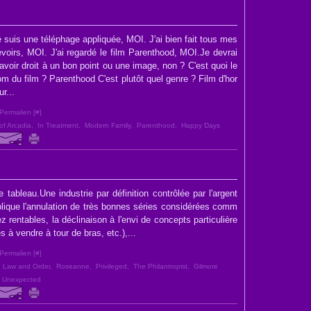
 suis une téléphage appliquée, MOI. J'ai bien fait tous mes
voirs, MOI. J'ai regardé le film Parenthood, MOI.Je devrai
avoir droit à un bon point ou une image, non ? C'est quoi le
m du film ? Parenthood C'est plutôt quel genre ? Film d'hor
ur...
Permalien [
#
]
of Arcadia
,
In Treatment
,
Modern Family
,
Parenthood
,
Happy Days
 tableau.Une industrie par définition contrôlée par l'argent
plique l'annulation de très bonnes séries considérées comm
 rentables, la déclinaison à l'envi de concepts particulière
s à vendre à tour de bras, etc.),...
Permalien [
#
]
,
Law and Order
,
Roseanne
,
Privileged
,
The Philantropist
,
Gilmore
e Unexpected