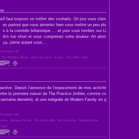
ns
Il faut toujours se méfier des souhaits. Un jour vous clam
ez partout que vous aimeriez bien vous mettre un peu plu
s à la comédie britannique......et puis vous tombez sur Li
fe's too short et vous comprenez votre douleur. Ah alors
ça, j'aime autant vous...
Permalien [
#
]
,
The Walking Dead
,
Life's too short
,
Extras
,
The Office (UK)
active. Depuis l’annonce de l’espacement de mes activité
entre la première saison de The Practice (initiée, comme vo
a semaine dernière), et une intégrale de Modern Family en q
Permalien [
#
]
ctice
,
Modern Family
,
The Good Wife
,
Mr Sunshine
,
Raising Hope
,
 Light