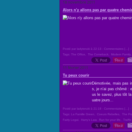
18 novembre 2011
Alors n'y allons pas par quatre chemi
Posté par ladyteruki à 22:13 -
Commentaires [
…
]
- 
Tags:
The Office
,
The Comeback
,
Modern Family
11 février 2011
Tu peux courir
Démotivée, mais pas in
s, je n’ai pas chômé : 
us le savez, plus tôt l
uatre jours...
Posté par ladyteruki à 21:18 -
Commentaires [
…
]
- 
Tags:
La Famille Green
,
Coeurs Rebelles
,
The Pra
Fairly Legal
,
Harry's Law
,
Run for your life
,
Traffic