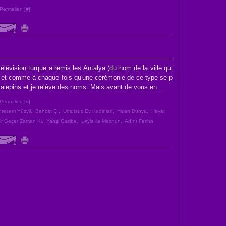
Permalien [
#
]
 télévision turque a remis les Antalya (du nom de la ville qui
, et comme à chaque fois qu'une cérémonie de ce type se p
 calepins et je relève des noms. Mais avant de vous en...
Permalien [
#
]
tesem Yüzyil
,
Behzat Ç.
,
Umutsuz Ev Kadinlari
,
Yalan Dünya
,
Hayat
ir Geçer Zaman Ki
,
Yahşi Cazibe
,
Leyla ile Mecnun
,
Adını Feriha