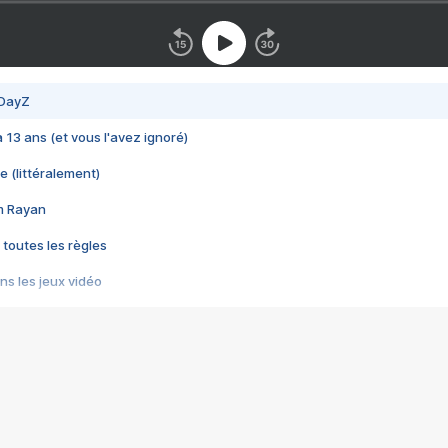
 DayZ
 a 13 ans (et vous l'avez ignoré)
e (littéralement)
im Rayan
 toutes les règles
s les jeux vidéo
us choquant de Rockstar ? - Le scandale BULLY
e plus moche de Steam
du RÊVE tourne au CAUCHEMAR
pendant 8 heures