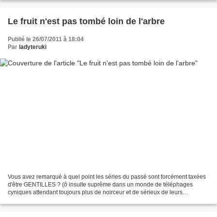
Le fruit n'est pas tombé loin de l'arbre
Publié le 26/07/2011 à 18:04
Par
ladyteruki
Vous avez remarqué à quel point les séries du passé sont forcément taxées
d'être GENTILLES ? (ô insulte suprême dans un monde de téléphages
cyniques attendant toujours plus de noirceur et de sérieux de leurs
fictions)C'est à la suite d'une discussion...