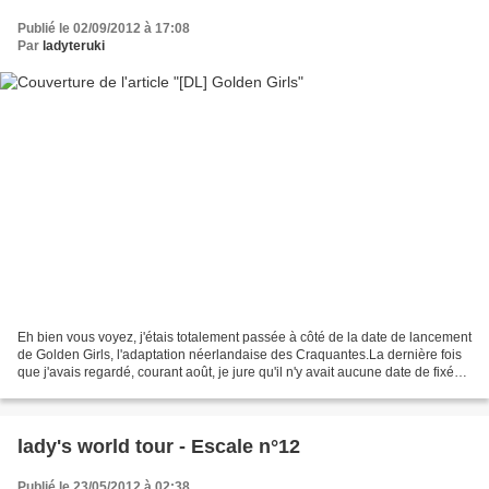
Publié le 02/09/2012 à 17:08
Par
ladyteruki
Eh bien vous voyez, j'étais totalement passée à côté de la date de lancement
de Golden Girls, l'adaptation néerlandaise des Craquantes.La dernière fois
que j'avais regardé, courant août, je jure qu'il n'y avait aucune date de fixée,
et voilà que je découvre...
lady's world tour - Escale n°12
Publié le 23/05/2012 à 02:38