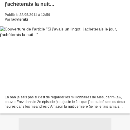
j'achèterais la nuit...
Publié le 28/05/2011 à 12:59
Par
ladyteruki
Eh bah je sais pas si c'est de regarder les millionnaires de Mesudarim (aw,
pauvre Erez dans le 2e épisode !) ou juste le fait que j'aie trainé une ou deux
heures dans les méandres d'Amazon la nuit dernière (je ne le fais jamais
parce qu'Amazon n'accepte...