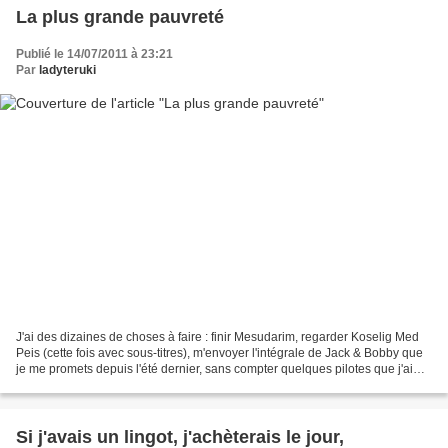
La plus grande pauvreté
Publié le 14/07/2011 à 23:21
Par
ladyteruki
J'ai des dizaines de choses à faire : finir Mesudarim, regarder Koselig Med
Peis (cette fois avec sous-titres), m'envoyer l'intégrale de Jack & Bobby que
je me promets depuis l'été dernier, sans compter quelques pilotes que j'ai
dans ma besace (j'ai toujours...
Si j'avais un lingot, j'achèterais le jour,