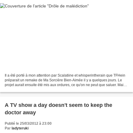
Il a été porté à mon attention par Scalatiine et whisperintherain que TFHein
préparait un remake de Ma Sorcière Bien-Aimée il y a quelques jours. Le
projet aurait ensuite été mis aux ordures, ce qu'on ne peut que saluer. Mais
pendant quelques minutes,...
A TV show a day doesn't seem to keep the
doctor away
Publié le 25/03/2012 à 23:00
Par
ladyteruki