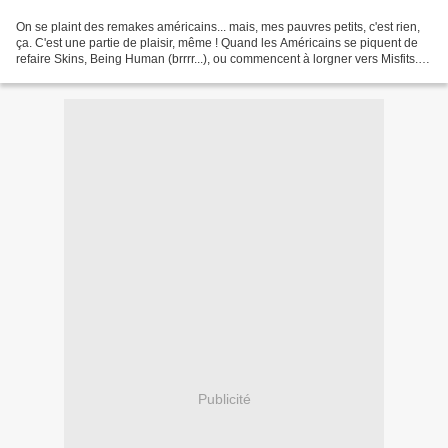
On se plaint des remakes américains... mais, mes pauvres petits, c'est rien,
ça. C'est une partie de plaisir, même ! Quand les Américains se piquent de
refaire Skins, Being Human (brrrr...), ou commencent à lorgner vers Misfits...
mais je dis allez-y....
Publicité