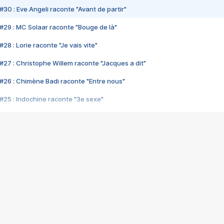
#30 : Eve Angeli raconte "Avant de partir"
#29 : MC Solaar raconte "Bouge de là"
28 : Lorie raconte "Je vais vite"
#27 : Christophe Willem raconte "Jacques a dit"
#26 : Chimène Badi raconte "Entre nous"
#25 : Indochine raconte "3e sexe"
#24 : Zaho raconte "C'est chelou"
#23 : Patrick Bruel raconte "Au café des délices"
#22 : Kyo raconte "Le chemin"
#21 : Nolwenn Leroy raconte "Cassé"
#20 : Patrick Hernandez raconte "Born to be alive"
#19 : Lorie raconte "Près de moi"