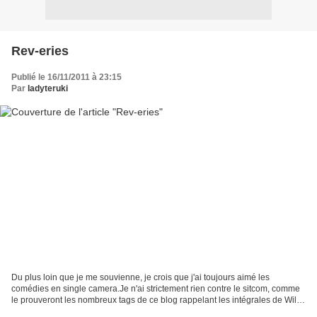
Rev-eries
Publié le 16/11/2011 à 23:15
Par
ladyteruki
Du plus loin que je me souvienne, je crois que j'ai toujours aimé les
comédies en single camera.Je n'ai strictement rien contre le sitcom, comme
le prouveront les nombreux tags de ce blog rappelant les intégrales de Will
& Grace, Roseanne, Reba, Les Craquantes,...