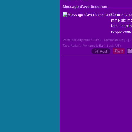
Message d'avertissement
Comme vous 
mme six mois
tous les pil
re que vous
Posté par ladyteruki à 23:59 -
Commentaires [
…
]
- 
Tags:
Action!
,
My name is Earl
,
Legit (US)