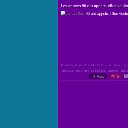
Les années 90 ont appelé, elles veule
Posté par ladyteruki à 19:41 -
Commentaires [
…
]
- 
Tags:
Six Feet Under
,
Le Rebelle
,
Justified
,
Bans