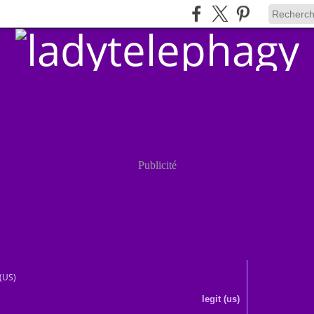
Publicité
(US)
legit (us)