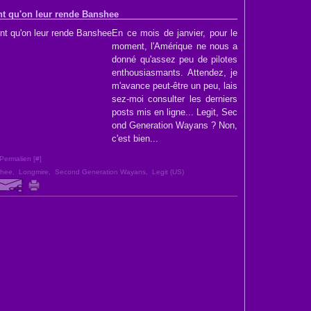
nt qu'on leur rende Banshee
En ce mois de janvier, pour le
moment, l'Amérique ne nous a
donné qu'assez peu de pilotes
enthousiasmants. Attendez, je
m'avance peut-être un peu, lais
sez-moi consulter les derniers
posts mis en ligne... Legit, Sec
ond Generation Wayans ? Non,
c'est bien...
Permalien [
#
]
hee
,
Longmire
,
Second Generation Wayans
,
Legit (US)